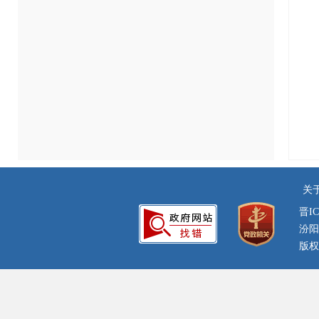
关
晋IC
汾阳
版权