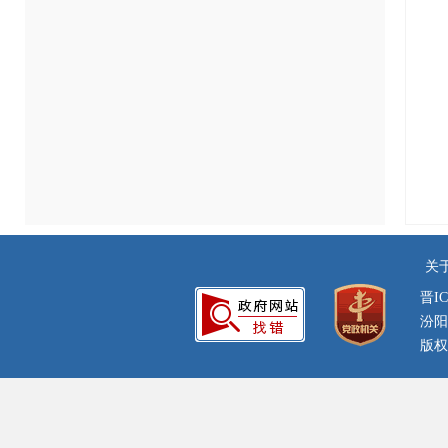
关
晋IC
汾阳
版权