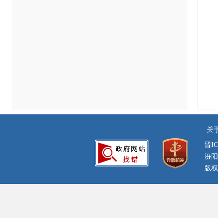
关
晋IC
汾阳
版权