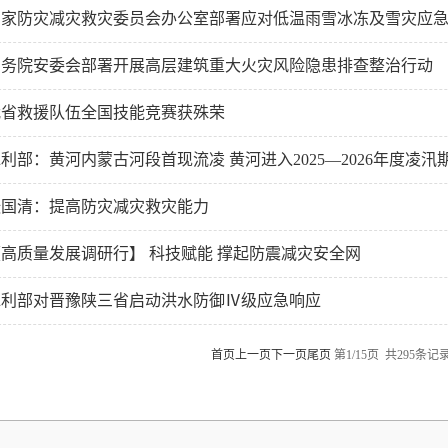
家防灾减灾救灾委员会办公室部署应对低温雨雪冰冻及雪灾应急救
国务院安委会部署开展高层建筑重大火灾风险隐患排查整治行动
我省救援队伍全国技能竞赛获殊荣
利部：黄河内蒙古河段首现流凌 黄河进入2025—2026年度凌汛
张国清：提高防灾减灾救灾能力
【高质量发展调研行】 科技赋能 撑起防震减灾安全网
水利部对晋豫陕三省启动洪水防御Ⅳ级应急响应
首页
上一页
下一页
尾页
第1/15页 共295条记