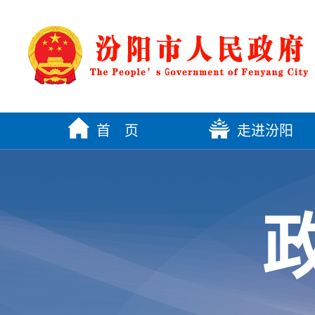
首 页
走进汾阳