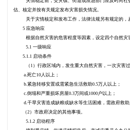
灾情稳定前，受灾镇、街道或应急部门应及时向社
估、核定并按有关规定发布灾害损失情况。
关于灾情核定和发布工作，法律法规另有规定的，
5
应急响应
根据自然灾害的危害程度等因素，设定四个自然灾
5.1
一
级响应
5.1.1
启动条件
（
1
）行政区域内，发生重大自然灾害，一次灾害
a.
死亡
10
人以上；
b.
紧急转移安置或需紧急生活救助
0.5
万人以上；
c.
倒塌和严重损坏房屋
0.3
万间
或
1000
户
以上；
d.
干旱灾害造成缺粮或缺水等生活困难，需政府救助
（
2
）市政府决定的其他事项。
5.1.2
启动程序