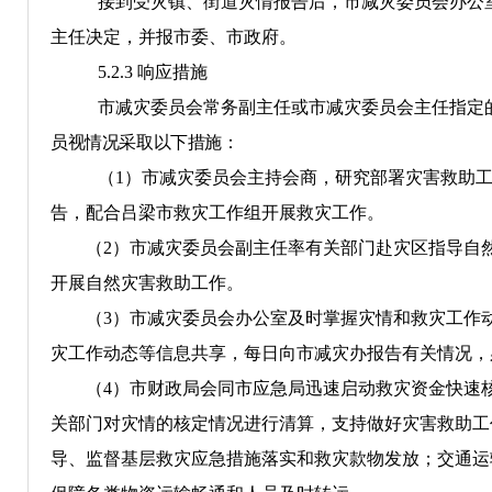
接到受灾
镇、街道
灾情报告后，市
减灾委员会
办公
主任
决定，
并
报市
委、市
政府。
5.2.3
响应措施
市减灾委员会常务副主任或市减灾委员会主任指定
员视情况采取以下措施：
（
1
）市减灾委员会主持会商，研究部署灾害救助
告
，配合
吕梁市救灾
工作组开展救灾工作。
（
2
）
市减灾委员会副主任
率有关部门赴灾区指导自
开展自然灾害救助工作
。
（
3
）市
减灾委员会
办公室
及时掌握灾情和救灾工作
灾工作动态等信息共享，每日向市减灾办报告有关情况，
（
4
）
市财政局会同市应急局迅速启动救灾资金快速
关部门
对灾情的核定情况进行清算
，
支持做好灾害救助工
导、监督基层救灾应急措施落实和救灾款物发放；交通运