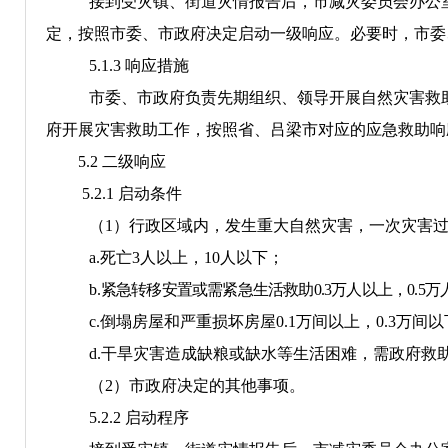
接到受灾
镇、街道
灾情报告后，
市减灾委员会办公
定，按照市委、市政府
决定启动
一
级响应。
必要时，市委
5.1.3
响应措施
市委、市政府负责先期组织、领导开展自然灾害救
府开展灾害救助工作，按照省、吕梁市对应的应急救助响
5.2
二
级响应
5.2.1
启动条件
（
1
）行政区域内，发生重大自然灾害，一次灾害
a.
死亡
3
人以上，
10
人以下；
b.
紧急转移安置或需紧急生活救助
0.3
万人以上，
0.
5
万
c.
倒塌房屋和严重损坏房屋
0.
1
万间以上，
0.
3
万间以
d.
干旱灾害造成缺粮或缺水等生活困难，需政府救
（
2
）市政府决定的其他事项。
5.2.2
启动程序