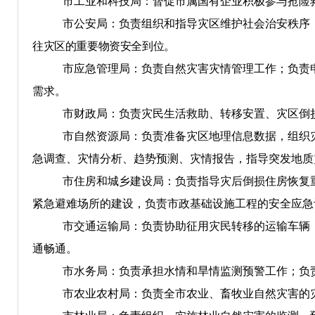
市工业和科技局：督促市属国有企业积极参与抢险
市公安局：负责组织和指导灾区维护社会治安秩序
往灾区的重要物资安全到位。
市
应急管理
局：负责自然灾害灾情管理工作；负责
需求。
市财政局：负责灾民生活救助、转移安置、灾区倒
市
自然
资源局：负责
准备灾区地理信息数据，组织
急调查、灾情分析、趋势预测、灾情报告，指导突发地质
市住房和城
乡
建设局：负责指导灾后倒损住房恢复
紧急避难场所的建设
，
负责市政基础设施工程的安全应急
市交通运输局：负责协助征用灾民转移的运输车辆
通畅通。
市水务局：
负责
承担水情和旱情监测预警工作；负
市农业
农村局
：负责全市农业
、畜牧业
自然灾害的