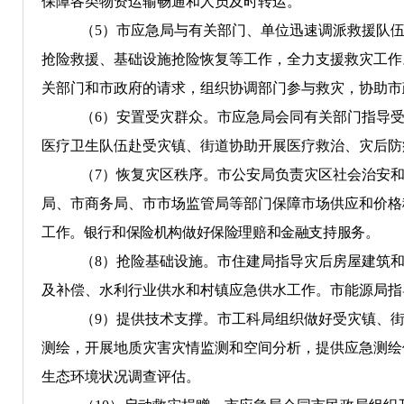
保障各类物资运输畅通和人员及时转运。
（
5
）
市应急局与有关部门、单位迅速调派救援队
抢险救援、基础设施抢险恢复等工作，全力支援救灾工作
关部门和市政府的请求，组织协调部门参与救灾，协助市
（
6
）安置受灾群众。市应急局会同有关部门指导
医疗卫生队伍赴受灾镇、街道协助开展医疗救治、灾后防
（
7
）恢复灾区秩序。
市公安局负责灾区社会治安
局
、市商务局
、
市市场监管局等部门
保障市场供应和价格
工作。银行和保险机构做好保险理赔和金融支持服务。
（
8
）抢险基础设施。市住建局指导灾后房屋建筑
及补偿、水利行业供水和村镇应急供水工作。市能源局指
（
9
）提供技术支撑。市工科局组织做好受灾镇、
测绘，开展地质灾害灾情监测和空间分析，提供应急测绘
生态环境状况调查评估。