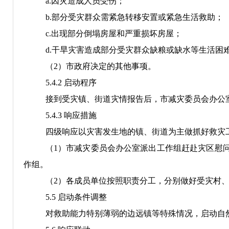
a.
因灾造成人员受伤
；
b.
部分受灾群众需
紧急转移安置或紧急生活救助；
c.
出现部分
倒塌房屋和严重损坏房屋；
d.
干旱灾害造成
部分受灾群众
缺粮或缺水等生活困
（
2
）市政府决定的其他事项。
5.4.2
启动程序
接到受灾
镇、街道
灾情报告后，
市减灾委员会办公
5.4.3
响应措施
四级响应
以灾害发生地的镇
、
街道
为主
做
抓好救灾
（
1
）
市减灾委员会办公室
派出工作组赶赴灾区慰
作组
。
（
2
）
各成员单位按照职责分工，分别做好受灾村
5.5
启动条件调整
对救助能力特别薄弱的
边远镇
等特殊情况，启动自