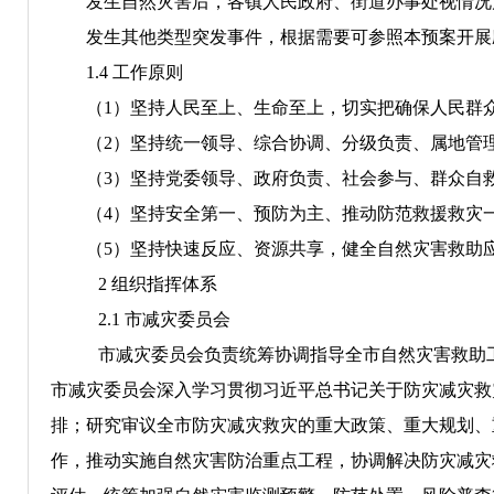
发生自然灾害后，各镇人民政府、街道办事处视情况启
发生其他类型突发事件，根据需要可参照本预案开展
1.4
工作原则
（
1
）坚持
人民至上、生命至上
，
切实把确保人民群
（
2
）坚持统一领导、综合协调、分级负责、属地管
（
3
）坚持
党委领导、
政府
负责
、社会
参与
、
群众
自
（
4
）
坚持安全第一、预防为主、推动防范救援救灾
（
5
）坚持快速反应、资源共享，健全自然灾害救助
2
组织指挥体系
2.1
市减灾委员会
市减灾委员会负责统筹协调指导全市自然灾害救助
市减灾委员会深入学习贯彻习近平总书记关于防灾减灾救
排；研究审议全市防灾减灾救灾的重大政策、重大规划、
作，推动实施自然灾害防治重点工程，协调解决防灾减灾