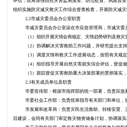
评估，统筹加强自然灾害监测预警、防范处置、风险普查
组织实施防灾减灾救灾工作综合督查检查，开展防灾减灾
2.
2
市减灾委员会办公室
职责
市减灾委员会办公室
设在
市
应急管理
局
，
市减灾委
（
1
）
组织开展灾情会商核定、灾情趋势研判及救灾
（
2
）协调解决灾害救助工作问题，并研究提出支
（
3
）调度灾情和救灾工作进展动态，按照有关规
（
4
）组织指导开展自然灾害损失综合评估，督促
（
5
）跟踪督促灾害救助重大决策部署的贯彻落实
2.
3
有关
成员单位及职责
市委宣传部：根据市指挥部的统一部署，负责应急
市委社会工作部：负责统筹指导有关部门和单位，
市发展和改革局：负责灾民生活
救助、转移安置、
目建设，会同有关部门审定救灾物资储备计划，协调落实