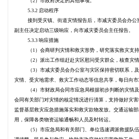
（
2
）市政府决定的其他事项。
5.3.2
启动程序
接到受灾
镇、街道
灾情报告后，市
减灾委员会
办公
副主任
决定启动
三
级响应，
向市减灾委员会主任报告
。
5.3.3
响应措施
（
1
）
会商研判灾情和救灾形势，研究落实救灾支
（
2
）派出工作组赶赴灾区慰问受灾群众，核查灾
（
3
）市
减灾委员会
办公室与灾区保持密切联系，
灾情、受灾地需求、救灾工作动态等信息共享，每日向市
（
4
）市财政局
会同
市
应急
局
根据初步判断的灾情
会同
有关部门对灾情的核定情况
进行清算
，
支持做好灾害
监督基层救灾应急措施落实和救灾款物发放。交通运输部
用，保障各类物资运输通畅和人员及时转运。
（
5
）市
应急
局
和有关部门、单位迅速调派救援队