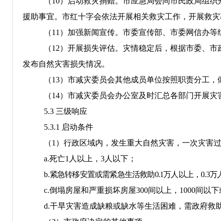
（
10
）启动救灾捐赠。市应急局会同市民政局组织
援助事宜。市红十字会依法开展相关救灾工作，开展救灾
（
11
）加强新闻宣传。市委宣传部、市委网信办等
（
12
）
开展损失评估。
灾情稳定后，
根据市委、市
发布自然灾害损失情况。
（
13
）市
减灾委员会
其他成员单位按照职责分工，
（
1
4
）
市减灾委员会办公室及时汇总各部门开展灾
5.3
三
级响应
5.
3
.1
启动条件
（
1
）行政区域内，发生重大自然灾害，一次灾害
a.
死亡
1
人以上，
3
人以下；
b.
紧急转移安置或需紧急生活救助
0.
1
万人以上，
0.3
万
c.
倒塌房屋和严重损坏房屋
300
间以上，
1000
间以下
d.
干旱灾害造成缺粮或缺水等生活困难，需政府救