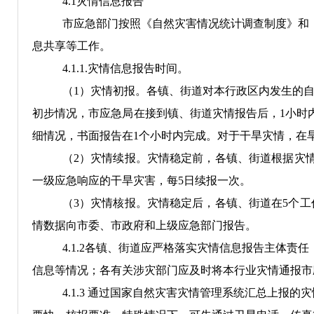
4.
1
灾情
信息
报告
市
应急
部门按照《自然灾害情况统计
调查
制度》
和
息共享等
工作。
4.1.1.
灾情信息报告时间。
（
1
）灾情初报。各镇
、
街道对本行政区内发生的
初步情况
，
市应急局
在接到镇、街道灾情报告后，
1
小时
细情况，书面报告在
1
个小时内完成
。
对于干旱灾情，在
（
2
）灾情续报。灾情稳定前，
各
镇、街道
根据灾
一级应急响应的干旱灾害，每
5
日续报一次
。
（
3
）
灾情核报。
灾情稳定后，各
镇、街道在
5
个工
情数据向
市委、市
政府
和上级应急部门报告。
4.
1
.
2
各镇、街道应严格落实灾情信息报告主体责任
信息等情况
；
各有关涉灾部门应及时将本行业灾情通报市
4.
1
.3
通过国家自然灾害灾情管理系统汇总上报的灾