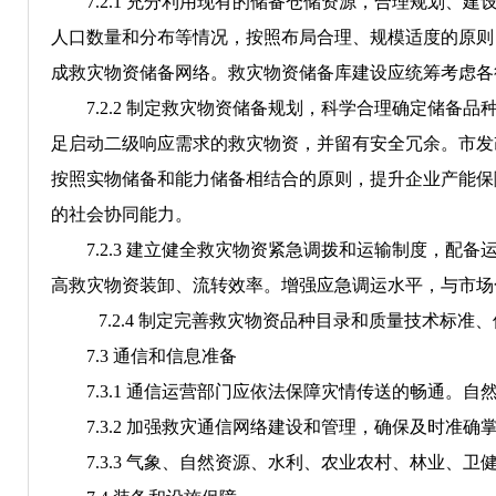
7
.2.1
充分利用现有的储备仓储资源，
合理规划、建
人口数量和分布等情况，按照布局合理、规模适度的原则
成救灾物资储备网络。
救灾物资储备库建设应统筹考虑各
7
.2.2
制定救灾物资储备规划，
科学
合理确定储备品
足启动二级响应需求的救灾物资，并留有安全冗余
。
市发
按照实物储备和能力储备相结合的原则，提升企业产能保
的社会协同能力。
7
.2.3
建立健全救灾物资紧急调拨和运输制度
，
配备
高救灾物资装卸、流转效率。增强应急调运水平，与市场
7
.2.4
制定完善救灾物资品种目录和质量技术标准、
7
.3
通信和信息准备
7
.3.1
通信运营部门应依法保障灾情传送的畅通。自
7
.3.2
加强救灾通信网络建设和管理，确保及时准确
7
.3.3
气象
、
自然资源
、水利、农业
农村
、林业、卫