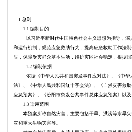
1
总则
1.1
编制目的
以习近平新时代中国特色社会主义思想为指导，深
和运行机制，规范应急救助行为，提高应急救助
工作法制
失，保障
受灾群众
基本生活，维护灾区社会稳定，
根
据国
1.2
编制依据
依据《中华人民共和国突发事件应对法》、
《
中华
法
》、《
中华人民共和国红十字会法
》、
《自然灾害救助
应急预案
》、
《
汾阳市突发公共事件总体
应急预案》以及
1.3
适用范围
本预案所称自然灾害，主要包括干旱、洪涝
等水旱灾
灾和重大生物灾害等。