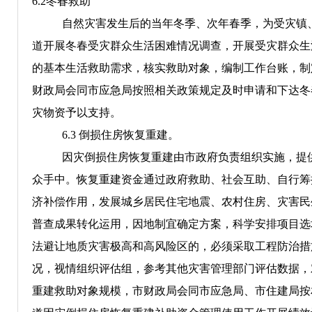
6.2
冬春救助
自然灾害发生后的当年冬季、次年春季，为受灾镇
道开展冬春受灾群众生活困难情况调查，开展受灾群众生
的基本生活救助需求，核实救助对象，编制工作台账，制
财政局会同市应急局按照相关政策规定及时申请和下达冬
灾物资予以支持。
6.3
倒损住房恢复重建。
因灾倒损住房恢复重建由市政府负责组织实施，
提
众手中。恢复重建
资金通过政府救助、社会互助、自行
筹
济补偿作用，发展城乡居民住宅地震、农村住房、灾害民
普查成果转化运用，因地制宜确定方案，科学安排项目选
法避让地质灾害极高和高风险区的，必须采取工程防治措
况，视情组织评估组，参考其他灾害管理部门评估数据，
重建救助对象规模，市财政局会同市应急局、市住建局按