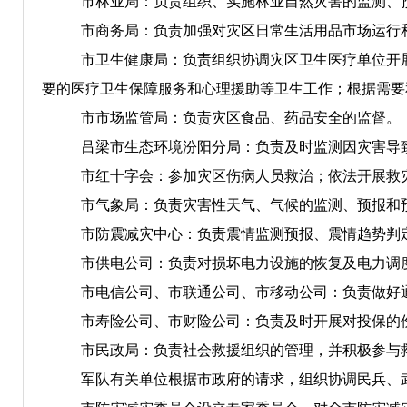
市林业局：负责组织、实施林业自然灾害的监测、
市商务局：负责加强对灾区日常生活用品市场运行
市卫生
健康
局：负责组织协调灾区卫生
医疗单位
开
要的医疗卫生保障服务
和心理援助等卫生工作
；根据需要
市
市场监管
局：负责灾区食品、药品安全的监督。
吕梁市生态环境汾阳分局：负责及时监测因灾害导
市红十字会：参加灾区伤病人员救治；依法开展救
市气象局：负责灾害性天气、气候的监测、预报和
市
防震减灾中心
：负责震情监测预报、震情趋势判
市供电公司：负责对损坏电力设施的恢复及电力调
市电信公司、市
联通
公司、市移动公司：负责做好
市寿险公司、市财险公司：负责及时开展对投保的
市民政局：
负责社会救援组织的管理，并积极参与
军队有关单位根据市政府的请求，
组织
协调
民兵
、