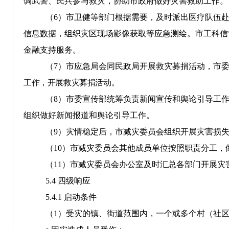
调武警、民兵参与救灾，协助市政府做好灾害救助工作
。
（
6
）
市卫健等部门根据需要，及时派出医疗队伍
信息数据，组织灾区现场影像获取等应急测绘。市工科信
金融支持服务。
（
7
）
市应急局会同民政局开展救灾募捐活动，市
工作，开展救灾募捐活动
。
（
8
）
市委宣传部统筹负责新闻宣传和舆论引导工
组织做好新闻报道和舆论引导工作
。
（
9
）灾情稳定后，市减灾委员会组织开展灾害损
（
10
）市减灾委员会其他成员单位按照职责分工，
（
11
）市减灾委员会办公室及时汇总各部门开展灾
5.4
四
级响应
5.
4
.
1
启动条件
（
1
）
受灾的镇、街道范围
内，
一个或多个村（社