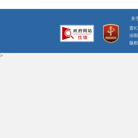
关
晋IC
汾阳
版权
>