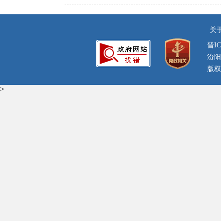
关
晋IC
汾阳
版权
>