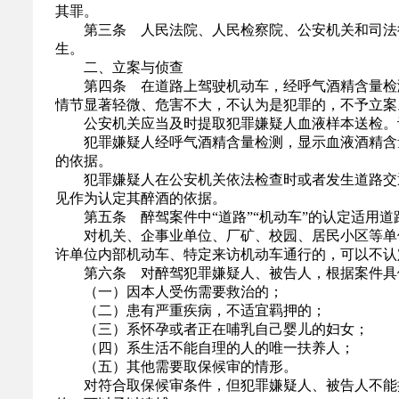
其罪。
第三条 人民法院、人民检察院、公安机关和司法行
生。
二、立案与侦查
第四条 在道路上驾驶机动车，经呼气酒精含量检测，
情节显著轻微、危害不大，不认为是犯罪的，不予立案
公安机关应当及时提取犯罪嫌疑人血液样本送检。认
犯罪嫌疑人经呼气酒精含量检测，显示血液酒精含量达
的依据。
犯罪嫌疑人在公安机关依法检查时或者发生道路交通
见作为认定其醉酒的依据。
第五条 醉驾案件中“道路”“机动车”的认定适用道路
对机关、企事业单位、厂矿、校园、居民小区等单位管
许单位内部机动车、特定来访机动车通行的，可以不认定
第六条 对醉驾犯罪嫌疑人、被告人，根据案件具体
（一）因本人受伤需要救治的；
（二）患有严重疾病，不适宜羁押的；
（三）系怀孕或者正在哺乳自己婴儿的妇女；
（四）系生活不能自理的人的唯一扶养人；
（五）其他需要取保候审的情形。
对符合取保候审条件，但犯罪嫌疑人、被告人不能提