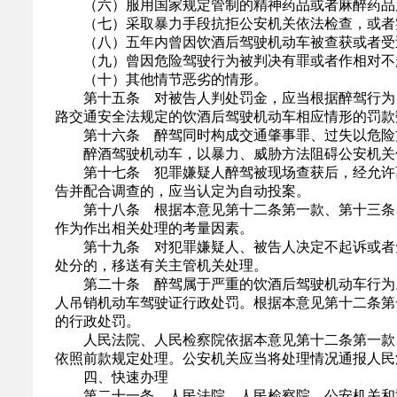
（六）服用国家规定管制的精神药品或者麻醉药品
（七）采取暴力手段抗拒公安机关依法检查，或者
（八）五年内曾因饮酒后驾驶机动车被查获或者受
（九）曾因危险驾驶行为被判决有罪或者作相对不
（十）其他情节恶劣的情形。
第十五条 对被告人判处罚金，应当根据醉驾行为、
路交通安全法规定的饮酒后驾驶机动车相应情形的罚款
第十六条 醉驾同时构成交通肇事罪、过失以危险方
醉酒驾驶机动车，以暴力、威胁方法阻碍公安机关依
第十七条 犯罪嫌疑人醉驾被现场查获后，经允许离
告并配合调查的，应当认定为自动投案。
第十八条 根据本意见第十二条第一款、第十三条、
作为作出相关处理的考量因素。
第十九条 对犯罪嫌疑人、被告人决定不起诉或者免
处分的，移送有关主管机关处理。
第二十条 醉驾属于严重的饮酒后驾驶机动车行为。血
人吊销机动车驾驶证行政处罚。根据本意见第十二条第
的行政处罚。
人民法院、人民检察院依据本意见第十二条第一款、
依照前款规定处理。公安机关应当将处理情况通报人民
四、快速办理
第二十一条 人民法院、人民检察院、公安机关和司