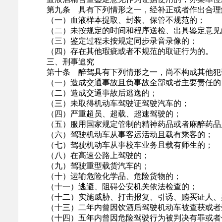
第九条 具有下列情形之一，经补正或者作出合理解
（一）血液样本提取、封装、保管不规范的；
（二）未按规定的时间和程序送检、出具鉴定意见
（三）鉴定过程未按规定同步录音录像的；
（四）存在其他瑕疵或者不规范的取证行为的。
三、刑事追究
第十条 醉驾具有下列情形之一，尚不构成其他犯
（一）造成交通事故且负事故全部或者主要责任的
（二）造成交通事故后逃逸的；
（三）未取得机动车驾驶证驾驶汽车的；
（四）严重超员、超载、超速驾驶的；
（五）服用国家规定管制的精神药品或者麻醉药品
（六）驾驶机动车从事客运活动且载有乘客的；
（七）驾驶机动车从事校车业务且载有师生的；
（八）在高速公路上驾驶的；
（九）驾驶重型载货汽车的；
（十）运输危险化学品、危险货物的；
（十一）逃避、阻碍公安机关依法检查的；
（十二）实施威胁、打击报复、引诱、贿买证人、鉴
（十三）二年内曾因饮酒后驾驶机动车被查获或者
（十四）五年内曾因危险驾驶行为被判决有罪或者