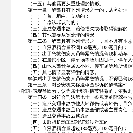
（十五）其他需要从重处理的情形。
第十一条 醉驾具有下列情形之一的，从宽处理：
（一）自首、坦白、立功的；
（二）自愿认罪认罚的；
（三）造成交通事故，赔偿损失或者取得谅解的；
（四）其他需要从宽处理的情形。
第十二条 醉驾具有下列情形之一，且不具有本意见
（一）血液酒精含量不满150毫克／100毫升的；
（二）出于急救伤病人员等紧急情况驾驶机动车，
（三）在居民小区、停车场等场所因挪车、停车入
（四）由他人驾驶至居民小区、停车场等场所短距离
（五）其他情节显著轻微的情形。
醉酒后出于急救伤病人员等紧急情况，不得已驾驶机
第十三条 对公安机关移送审查起诉的醉驾案件，人
罪悔罪表现等因素，认为属于犯罪情节轻微的，依照刑
第十四条 对符合刑法第七十二条规定的醉驾被告人
（一）造成交通事故致他人轻微伤或者轻伤，且负
（二）造成交通事故且负事故全部或者主要责任，
（三）造成交通事故后逃逸的；
（四）未取得机动车驾驶证驾驶汽车的；
（五）血液酒精含量超过180毫克／100毫升的；