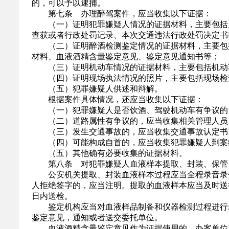
的，可以予以逮捕。
第七条 办理醉驾案件，应当收集以下证据：
（一）证明犯罪嫌疑人情况的证据材料，主要包括人
查获或者行政处罚记录、本次交通违法行政处罚决定书
（二）证明醉酒检测鉴定情况的证据材料，主要包括
材料、血液酒精含量鉴定意见、鉴定意见通知书等；
（三）证明机动车情况的证据材料，主要包括机动车
（四）证明现场执法情况的照片，主要包括现场检查
（五）犯罪嫌疑人供述和辩解。
根据案件具体情况，还应当收集以下证据：
（一）犯罪嫌疑人是否饮酒、驾驶机动车有争议的，
（二）道路属性有争议的，应当收集相关管理人员、
（三）发生交通事故的，应当收集交通事故认定书、
（四）可能构成自首的，应当收集犯罪嫌疑人到案
（五）其他确有必要收集的证据材料。
第八条 对犯罪嫌疑人血液样本提取、封装、保管、
公安机关提取、封装血液样本过程应当全程录音录像
人拒绝签字的，应当注明。提取的血液样本应当及时送
日内送检。
鉴定机构应当对血液样品制备和仪器检测过程进行录
鉴定意见，通知或者送交委托单位。
血液酒精含量鉴定意见作为证据使用的，办案单位应