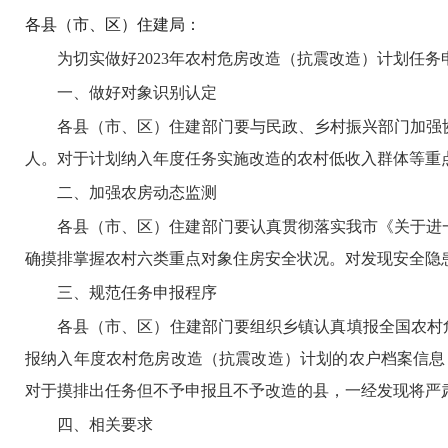
各县（市、区）住建局：
为切实做好2023年农村危房改造
（
抗震改造
）
计划任务
一、做好对象识别认定
各县（市、区）
住建部门
要与民政、乡村振兴部门加强
人。对于计划纳入年度任务实施改造的农村低收入群体等重
二、加强农房动态监测
各县（市、区）
住建部门
要认真贯彻落实我
市
《关于进
确摸排掌握农村六类重点对象住房安全状况。对发现安全隐
三、规范任务申报程序
各县（市、区）
住建部门
要
组织
乡镇
认真填报全国农村
报纳入年度农村危房改造
（
抗震改造
）
计划的农户档案信息
对于摸排出任务但不予申报
且不予改造
的县，一经发现将严
四、相关要求