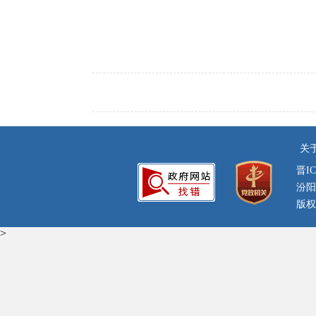
关
晋IC
汾阳
版权
>