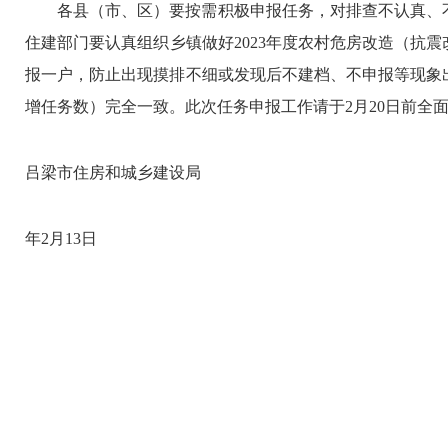
各县（市、区）要按需积极申报任务，对排查不认真、
住建部门要认真组织
乡镇做好
2023年度农村危房改造
（
抗震
报一户，防止出现摸排不细或发现后不建档、不申报等现象
增任务数）完全一致。此次任务申报工作请于2月2
0
日前全
吕梁市住房和城乡建设局
2
年
2
月
13
日