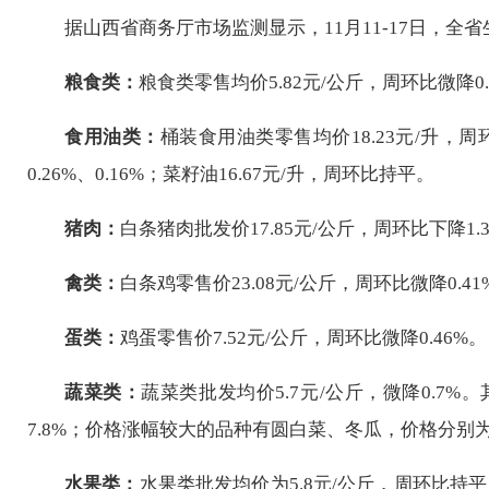
据山西省商务厅市场监测显示，
11月11
-
17日
，全省
粮食类：
粮食类零售均价5.
82
元/公斤，周环比
微降
0.
食用油类：
桶装食用油类零售均价18.
23
元/升，周
0
.
26
%
、
0.16%；
菜籽油16.
67
元/升
，
周环比持平
。
猪肉：
白条猪肉批发价
17.85
元/公斤，周环比
下降1.
禽类：
白条鸡零售价2
3
.
08
元/公斤，周环比
微降0.41
蛋类：
鸡蛋零售价
7
.
52
元/公斤，周环比
微降0.46%
。
蔬菜类：
蔬菜类批发均价
5.7
元/公斤，
微降0.7%
。
7.8
%；价格涨幅较大的品种有
圆白菜
、
冬瓜
，价格分别
水果类：
水果类批发均价为
5.8
元/公斤，周环比
持平