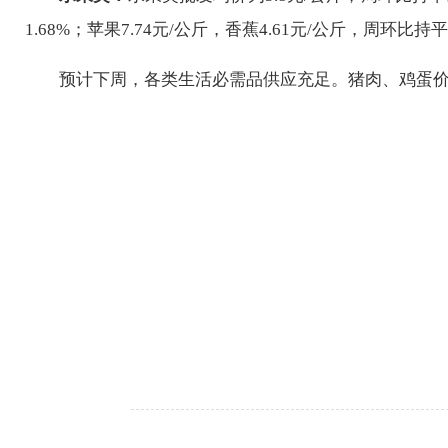
1.68%；
苹果
7.74
元/公斤，香蕉
4.61
元/公斤，周环比
持平
预计下周，各类生活必需品供应充足。猪肉、鸡蛋