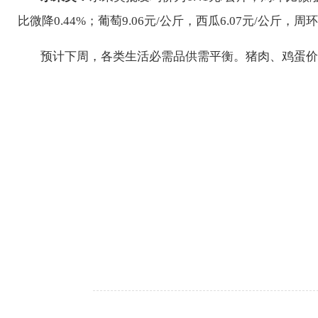
比
微降0.44%；
葡萄
9.06
元/公斤，西瓜
6.07元
/公斤，周
预计下周，各类生活必需品
供需平衡
。
猪肉、鸡蛋价