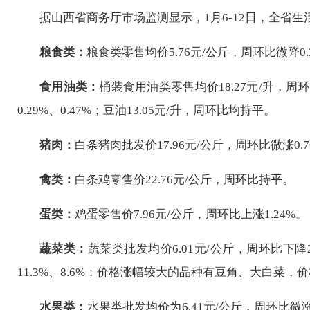
据山西省商务厅市场监测显示，
1月6
-
12日
，全省生
粮食类：
粮食类零售均价5.
76
元/公斤，周环比
微降0.
食用油类：
桶装食用油类零售均价18.
27
元/升，周
0.29%、0.47%；
豆油1
3
.
05
元/升，
周环比均持平
。
猪肉：
白条猪肉批发价
17.96
元/公斤，周环比
微涨0.7
禽类：
白条鸡零售价2
2
.
76
元/公斤，周环比
持平
。
蛋类：
鸡蛋零售价
7
.
96
元/公斤，周环比
上涨1.24%
。
蔬菜类：
蔬菜类批发均价
6.01
元/公斤，
周环比下降2
11.3
%、
8.6
%；价格涨幅较大的品种有
豆角
、
大白菜
，价
水果类：
水果类批发均价为
6.41
元/公斤，周环比
微涨