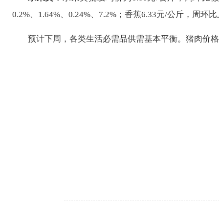
0.2%、1.64%、0.24%、7.2%；
香蕉
6.33
元/公斤
，
周环比
预计下周，各类生活必需品
供需基本平衡
。
猪肉价格