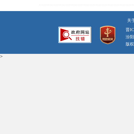
关
晋IC
汾阳
版权
>