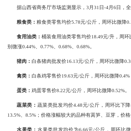
据山西省商务厅市场监测显示，
3
月
31日
-
4月6
日，全
粮食类：
粮食类零售均价5.
78
元/公斤，周环比
微降0.
食用油类：
桶装食用油类零售均价18.
49
元/升，周环
别微涨0
.
44
%
、
0.77%、0.68%、0.68%
。
猪肉：
白条猪肉批发价
16.13
元/公斤，周环比
微降0.3
禽类：
白条鸡
零售价19.63
元/公斤，周环比
微降0.4%
蛋类：
鸡蛋零售价
8
.
22
元/公斤，周环比
微降0.52%
。
蔬菜类：
蔬菜类批发均价
4.48
元/公斤，
周环比下降4
13.5
%、
8.5
%；价格涨幅较大的品种有
莴笋
、
豆芽
，价格
水果类：
水果类批发均价为
6.66
元/公斤，周环比
微