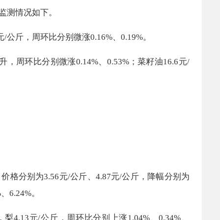
监测情况如下。
元/公斤，周环比
分别微涨0.16%、0.19%
。
/升，
周环比分别微涨0
.
14
%
、
0.53%
；
菜籽油16.
6
元/
，价格分别为
3.56
元/公斤、
4.87
元/公斤，降幅分别为
%、
6.24
%。
，
梨
4
.
13
元/公斤，周环比分别
上涨1.04%、0.34%、