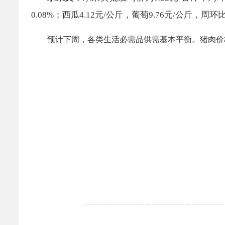
0.08%；
西瓜
4.12元
/公斤，葡萄
9.76
元/公斤，
周环
预计下周，各类生活必需品供需基本平衡。猪肉价