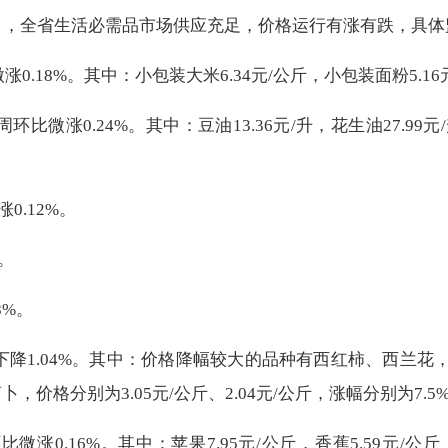
日，全省生活必需品市场
供应充足
，价格运行
有涨有跌
，具体
涨0.18%
。其中：小包装大米6.
34元
/公斤，小包装面粉5.
16
，周环比
微涨0.24%
。其中：豆油1
3
.
36
元/升，花生油2
7
.
99
元
涨0.12%
。
。
8%
。
降1.04%
。其中：价格降幅较大的品种有
西红柿、西兰花
萝卜
，价格分别为
3.05
元/公斤、
2.04
元/公斤，涨幅分别为
7.5
环比
微涨0.16%
。其中：苹果
7.95
元/公斤，香蕉
5.59
元/公斤