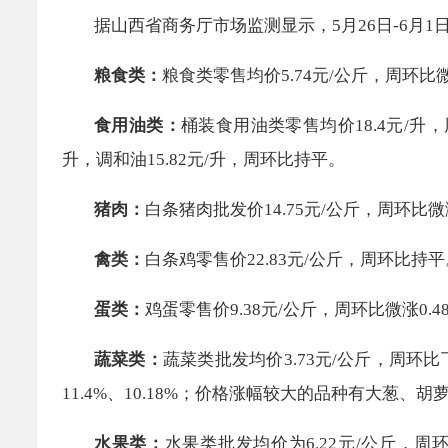
据山西省商务厅市场监测显示，
5
月
26日
-
6月1
粮食类：
粮食类零售均价5.
74
元/公斤，周环比
微
食用油类：
桶装食用油类零售均价18.
4
元/升
升
，
调和油15.
82
元/升，
周环比持平
。
猪肉：
白条猪肉批发价
14.75
元/公斤，周环比
微
禽类：
白条鸡
零售价22.83
元/公斤，周环比
持平
蛋类：
鸡蛋零售价
9.38
元/公斤，周环比
微涨0.4
蔬菜类：
蔬菜类批发均价
3.73
元/公斤，
周环比下
11.4
%、
10.18
%；价格涨幅较大的品种有
大葱
、
胡
水果类：
水果类批发均价为
6.22
元/公斤，周