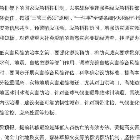
急框架下的国家应急指挥机制，以实战标准建强各级应急指挥部
体责任，按照“三管三必须”原则，“一件事”全链条细化明确行
资源信息共享、预警响应联动、应急指挥协同，增强防灾减灾救
和短板，对造成重大社会影响的自然灾害要提级调查、挂牌督办
低灾害风险的治本之策，要强化源头预防，将防灾减灾要求贯穿
水利、地震、自然资源等部门作用，调整完善自然灾害综合风险
时，要同步开展灾害综合风险评估，科学确定设防标准，提高本
分轻重缓急，实施地质灾害避险搬迁，尤其对山洪沟口、高陡边
地区冰川冰湖灾害防治，针对全球气候变暖导致冰川消退、雪线
内涝治理，建设安全可靠的韧性城市。针对雨带北抬、气候变化
险管控、应急处置等短板。
警预报、提前转移避险是降低人员伤亡的有效办法。要提高灾害
，健全山洪地质灾害、森林草原火灾等的群测群防机制，坚持“高