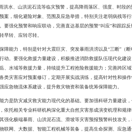
暴雨洪水、山洪泥石流等临灾预警，提高降雨落区、强度、时段
预案，细化避险对象、范围及应急举措，特别关注老弱病残等行
。要强化预警和响应联动，完善直达基层的预警“叫应”和跟踪
转早转、应转尽转。
保障能力，特别是针对大震巨灾、突发暴雨洪涝以及“三断”（
行动。要强化救援力量建设，积极推进消防救援队伍现代化建设
岳、水域等救援力量，持续提升工程抢险救援能力；完善跨区域
各类灾害应对预案修订，定期开展实战演练，提高针对性和操作
强应急物流体系建设，提升救灾物资和装备统筹保障能力。
能力是防灾减灾救灾能力现代化的基础。要加强科研力量建设，
，依托相关专业科研机构深化重大自然灾害形成演变机理和规律
其强化极端暴雨、山洪泥石流、滑坡等灾害预报预警科技攻关，
物联网、大数据、智能工程机械等装备，提高生命探测、应急通