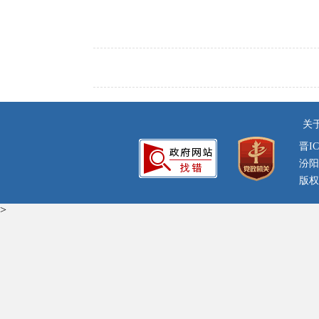
关
晋IC
汾阳
版权
>