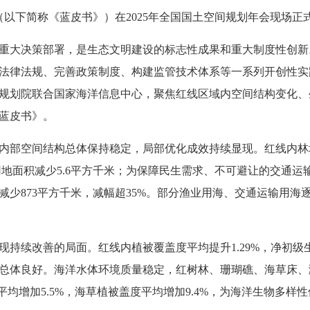
》（以下简称《蓝皮书》）在2025年全国国土空间规划年会现场正
重大决策部署，是生态文明建设的标志性成果和重大制度性创新。
法律法规、完善政策制度、构建监管技术体系等一系列开创性实
规划院联合国家海洋信息中心，聚焦红线区域内空间结构变化、
蓝皮书》。
部空间结构总体保持稳定，局部优化成效持续显现。红线内林地面
用地面积减少5.6平方千米；为保障民生需求、不可避让的交通
年减少873平方千米，减幅超35%。部分渔业用海、交通运输用
持续改善的局面。红线内植被覆盖度平均提升1.29%，净初级生
总体良好。海洋水体环境质量稳定，红树林、珊瑚礁、海草床、
均增加5.5%，海草植被盖度平均增加9.4%，为海洋生物多样