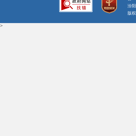
汾阳
版权
>