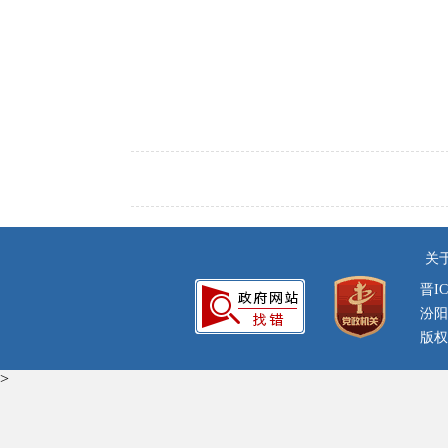
关
晋IC
汾阳
版权
>