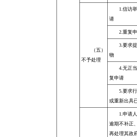
1.信访
请
2.重复
3.要求
（五）
物
不予处理
4.无正
复申请
5.要求
或重新出具
1.申请
逾期不补正
再处理其政