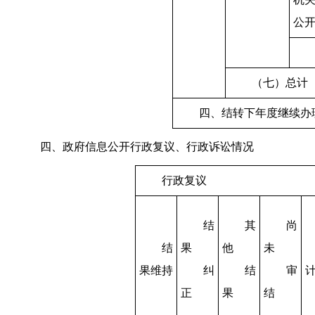
公
（七）总计
四、结转下年度继续办
四、政府信息公开行政复议、行政诉讼情况
行政复议
结
其
尚
结
果
他
未
果维持
纠
结
审
正
果
结