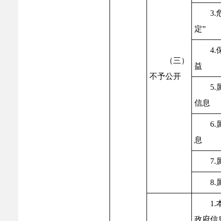
3
定”
4
（三）
益
不予公开
5
信息
6
息
7
8
1
政府信