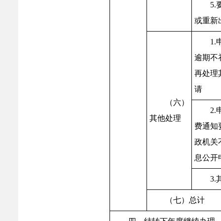
5
或重新
1
逾期不
再处理
请
（六）
2
其他处理
费通知
政机关
息公开
3.
（七）总计