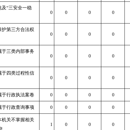
.危及“三安全一稳
0
0
0
0
.保护第三方合法权
0
0
0
0
.属于三类内部事务
0
0
0
0
.属于四类过程性信
0
0
0
0
.属于行政执法案卷
0
0
0
0
.属于行政查询事项
0
0
0
0
.本机关不掌握相关
1
0
0
0
息