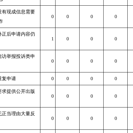
.没有现成信息需要
0
0
0
0
作
.补正后申请内容仍
1
0
0
0
.信访举报投诉类申
0
0
0
0
.重复申请
0
0
0
0
.要求提供公开出版
0
0
0
0
.无正当理由大量反
0
0
0
0