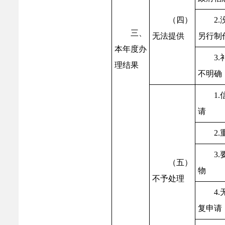
（四）
2
三、
无法提供
另行制
本年度办
3
理结果
不明确
1
请
2
3
（五）
物
不予处理
4
复申请