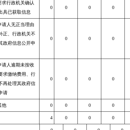
.要求行政机关确认
0
0
0
0
出具已获取信息
.申请人无正当理由
补正、行政机关不
0
0
0
0
其政府信息公开申
.申请人逾期未按收
要求缴纳费用、行
0
0
0
0
不再处理其政府信
申请
其他
0
0
0
0
4
0
0
0