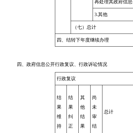
再处理其政府信息
3.其他
（七）总计
四、结转下年度继续办理
四、政府信息公开行政复议、行政诉讼情况
行政复议
结
结
其
尚
果
果
他
未
总计
维
纠
结
审
持
正
果
结