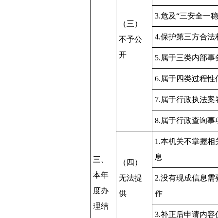
3.危及“三安全一稳
（三）
4.保护第三方合法
不予公
开
5.属于三类内部事
6.属于四类过程性
7.属于行政执法案
8.属于行政查询事
1.本机关不掌握
息
三、
（四）
本年
无法提
2.没有现成信息
度办
供
作
理结
3.补正后申请内