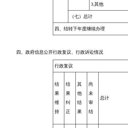
3.其他
（七）总计
四、结转下年度继续办理
四、政府信息公开行政复议、行政诉讼情况
行政复议
结
结
其
尚
果
果
他
未
总计
维
纠
结
审
持
正
果
结