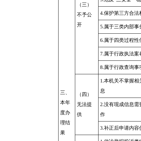
（三）
4.保护第三方合法
不予公
开
5.属于三类内部事
6.属于四类过程性
7.属于行政执法案
8.属于行政查询事
1.本机关不掌握
息
三、
（四）
本年
无法提
2.没有现成信息
度办
供
作
理结
3.补正后申请内
果