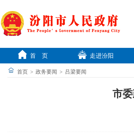
首 页
走进汾阳
首页
>
政务要闻
>
吕梁要闻
市委