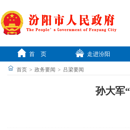
首 页
走进汾阳
首页
>
政务要闻
>
吕梁要闻
孙大军