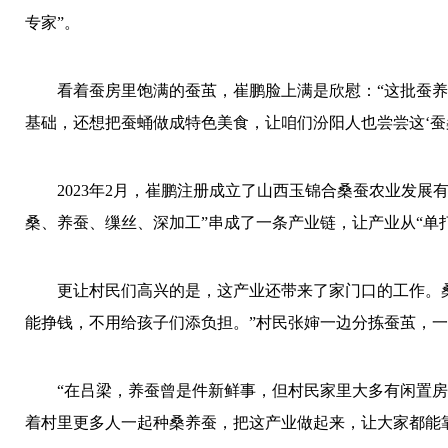
专家”。
看着蚕房里饱满的蚕茧，崔鹏脸上满是欣慰：“这批蚕养
基础，还想把蚕蛹做成特色美食，让咱们汾阳人也尝尝这‘蚕桑
2023年2月，崔鹏注册成立了山西玉锦合桑蚕农业发
桑、养蚕、缫丝、深加工”串成了一条产业链，让产业从“单打
更让村民们高兴的是，这产业还带来了家门口的工作。
能挣钱，不用给孩子们添负担。”村民张婶一边分拣蚕茧，
“在吕梁，养蚕曾是件新鲜事，但村民家里大多有闲置房
着村里更多人一起种桑养蚕，把这产业做起来，让大家都能靠着