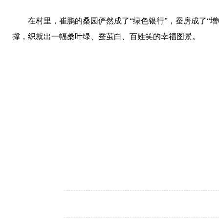
在村里，崔鹏的桑园俨然成了“绿色银行”，蚕房成了“
撑，织就出一幅桑叶绿、蚕茧白、百姓笑的幸福图景。