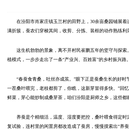
在汾阳市肖家庄镇玉兰村的田野上，30余亩桑园铺展
满折簇，蚕农们穿梭其间，收剪、分拣、装框的动作熟练利
这生机勃勃的景象，离不开村民崔鹏五年的坚守与探索
植模式，一步步走出了一条“产业兴、百姓富”的乡村振兴路
“春蚕食青桑，吐丝亦成茧。”眼下正是蚕桑生长的好时
一茬桑叶喂完，老枝都剪了，你瞧，这新芽冒得多快。”回忆
鲜菜，芽心能炒制成桑芽茶，咱们汾阳是厨师之乡，这些都
养蚕是个精细活，温度、湿度要把控，桑叶喂食得定时
复试验，连村里的闲置房都改造成了蚕房，慢慢摸索出“养蚕