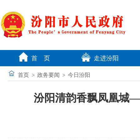
首 页
走进汾阳
首页
>
政务要闻
>
今日汾阳
汾阳清韵香飘凤凰城—