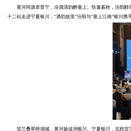
黄河同源牵晋宁，汾酒清韵醉塞上。恰逢暮秋，汾阳醇厚
十二站走进宁夏银川，“酒韵故里”汾阳与“塞上江南”银川
贺兰叠翠映湖城，黄河扬波润银川。宁夏银川，北枕贺兰