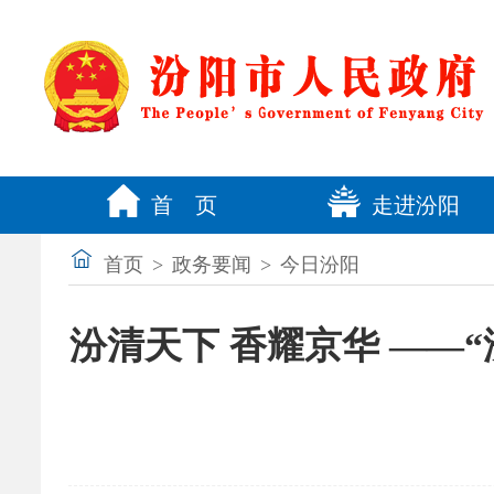
首 页
走进汾阳
首页
>
政务要闻
>
今日汾阳
汾清天下 香耀京华 ——