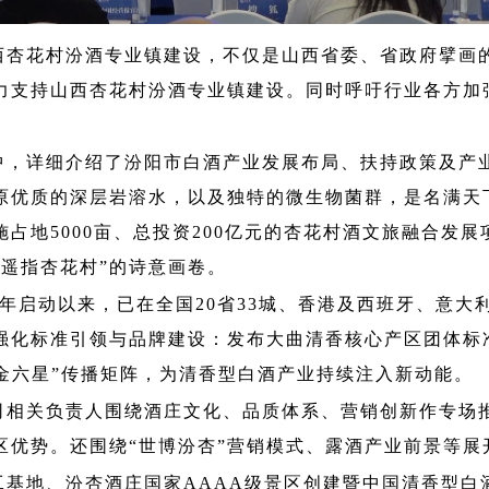
西杏花村汾酒专业镇建设，不仅是山西省委、省政府擘画
力支持山西杏花村汾酒专业镇建设。同时呼吁行业各方加
中，详细介绍了汾阳市白酒产业发展布局、扶持政策及产
原优质的深层岩溶水，以及独特的微生物菌群，是名满天
施占地5000亩、总投资200亿元的杏花村酒文旅融合发
童遥指杏花村”的诗意画卷。
23年启动以来，已在全国20省33城、香港及西班牙、意
强化标准引领与品牌建设：发布大曲清香核心产区团体标
金六星”传播矩阵，为清香型白酒产业持续注入新动能。
司
相关负责人围绕酒庄文化、品质体系、营销创新作专场
区优势。还围绕
“世博汾杏”营销模式、
露酒
产业前景等展
工基地、汾杏酒庄国家AAAA级景区创建暨中国清香型白