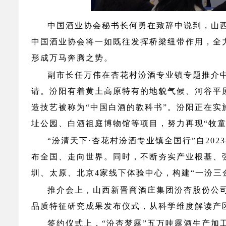
中国酒业协会秘书长何勇在致辞中说到，山
中国酒业协会将一如既往发挥桥梁纽带作用，全
形成万马奔腾之势。
副市长任万伟在杏花村汾酒专业镇专题推介
请。汾阳有着黄土高原特有的地貌气候、河谷平
造技艺被称为
“中国白酒的教科书”。汾阳正在实
址公园、
白酒祖庭博物馆
等项目，努力再现“牧
“汾清天下·杏花村汾酒专业镇全国行”自20
布全国、走向世界。同时，不断夯实产业根基、
圳、太原、北京4家线下体验中心，构建“一汾三
推介会上，山西新晋商酒庄集团
汾杏股份公
品质特征研究成果发布仪式，从科学维度解读产
签约仪式上，
“
汾杏梦露
”五万吨露酒生产加