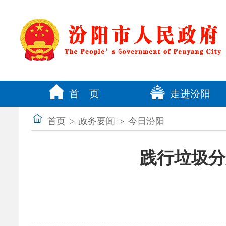
首 页
走进汾阳
首页
>
政务要闻
>
今日汾阳
践行垃圾分