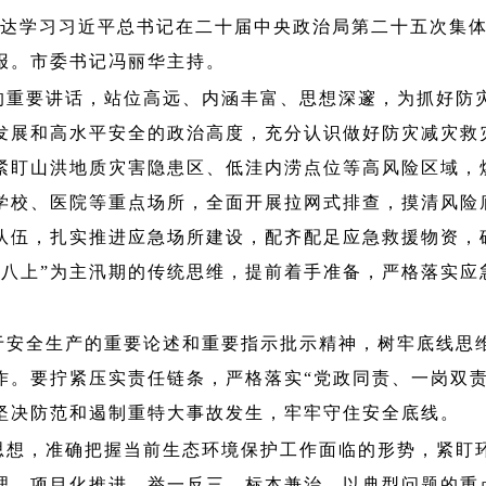
传达学习习近平总书记在二十届中央政治局第二十五次集
报。市委书记冯丽华主持。
的重要讲话，站位高远、内涵丰富、思想深邃，为抓好防
发展和高水平安全的政治高度，充分认识做好防灾减灾救
紧盯山洪地质灾害隐患区、低洼内涝点位等高风险区域，
学校、医院等重点场所，全面开展拉网式排查，摸清风险
队伍，扎实推进应急场所建设，配齐配足应急救援物资，
下八上”为主汛期的传统思维，提前着手准备，严格落实
于安全生产的重要论述和重要指示批示精神，树牢底线思
作。要拧紧压实责任链条，严格落实
“党政同责、一岗双
坚决防范和遏制重特大事故发生，牢牢守住安全底线。
思想，准确把握当前生态环境保护工作面临的形势，紧盯
理、项目化推进，举一反三、标本兼治，以典型问题的重