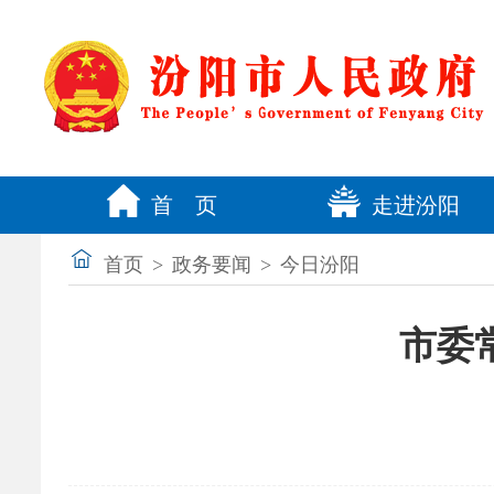
首 页
走进汾阳
首页
>
政务要闻
>
今日汾阳
市委