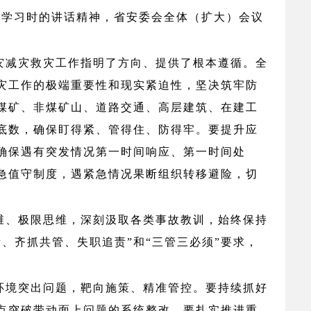
体学习时的讲话精神，省安委会全体（扩大）会议
灾减灾救灾工作指明了方向、提供了根本遵循。全
灾工作的
极端重要性和现实紧迫性，坚决筑牢防
煤矿、非煤矿山、道路交通、高层建筑、在建工
底数，确保盯得紧、管得住、防得牢。
要提升应
确保遇有突发情况第一时间响应、第一时间处
应急值守制度，遇紧急情况果断组织转移避险，切
维、极限思维，深刻汲取各类事故教训，始终保持
责、齐抓共管、失职追责”和“三管三必须”要求，
环境突出问题，靶向施策、精准管控。要
持续抓好
点突破带动面上问题的系统整改。要扎实推进重