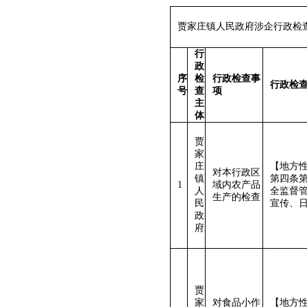
贾家庄镇人民政府涉企行政检
行
政
序
检
行政检查事
行政检
号
查
项
主
体
贾
家
庄
【地方性
对本行政区
镇
第四条
1
域内农产品
人
全监督
生产的检查
民
宣传、
政
府
贾
家
对食品小作
【地方性