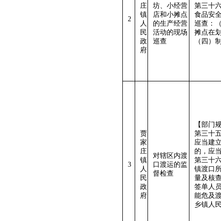
庄
坊、小经营
第三十
镇
店和小摊点
食品安
2
人
的生产经营
巡查：
民
活动的现场
摊点在
政
巡查
（四）
府
【部门规
贾
第三十
家
应当建
庄
的，应
对辖区内渡
镇
第三十
3
口渡运的监
人
镇渡口
督检查
民
量及核
政
签单人
府
能危及
乡镇人