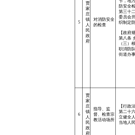
节，地
贾
防安全
家
第三十
庄
委员会
镇
对消防安全
5
织制定
人
的检查
民
【政府规
政
第八条
府
（三）
职消防
街道办
贾
家
庄
【行政法
指导、监
镇
第二十
6
督、检查宗
人
立健全
教活动场所
民
当地人
政
府