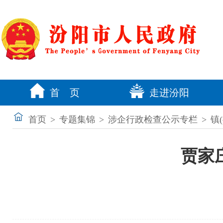
首 页
走进汾阳
首页
>
专题集锦
>
涉企行政检查公示专栏
>
镇
贾家