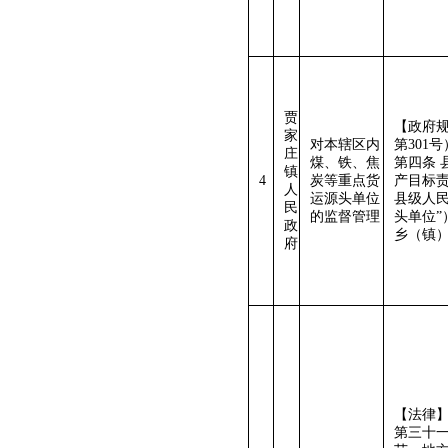
贾
【政府
家
对本辖区内
第301号
庄
煤、铁、焦
第四条
镇
4
炭等重点货
产目标
人
运源头单位
县级人
民
的监督管理
头单位
政
乡（镇
府
【法律】
第三十