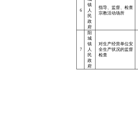
镇
指导、监督、检查
6
人
宗教活动场所
民
政
府
阳
城
镇
对生产经营单位安
7
人
全生产状况的监督
民
检查
政
府