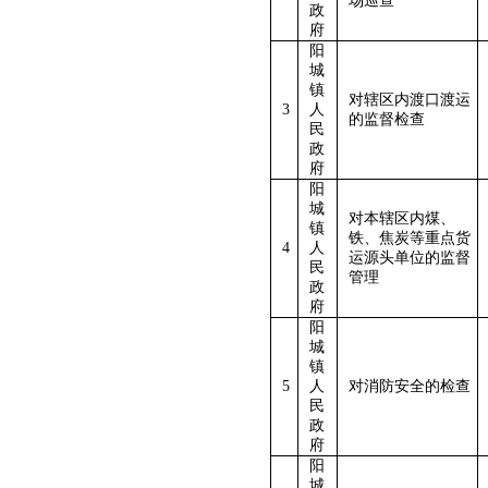
场巡查
政
府
阳
城
镇
对辖区内渡口渡运
3
人
的监督检查
民
政
府
阳
城
对本辖区内煤、
镇
铁、焦炭等重点货
4
人
运源头单位的监督
民
管理
政
府
阳
城
镇
5
人
对消防安全的检查
民
政
府
阳
城