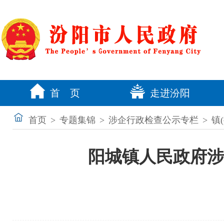
首 页
走进汾阳
首页
>
专题集锦
>
涉企行政检查公示专栏
>
镇
阳城镇人民政府涉