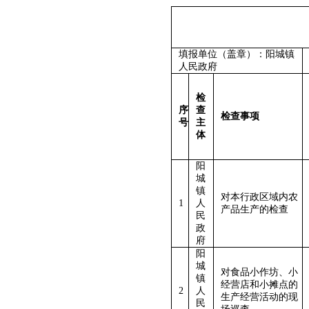
填报单位（盖章）：阳城镇
人民政府
检
序
查
检查事项
号
主
体
阳
城
镇
对本行政区域内农
1
人
产品生产的检查
民
政
府
阳
城
对食品小作坊、小
镇
经营店和小摊点的
2
人
生产经营活动的现
民