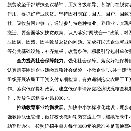
脱贫攻坚干部帮扶会议精神，压实各级领导、各部门在脱贫
作用。要抓好产业扶贫。坚持因村制宜，因人、因户、因致
社、吸收贫困户参与，通过参与特色种植业、养殖业，实现
搬迁。要全面落实扶贫政策。认真落实“两线合一”政策，对
决因病、因残、因学致贫返贫的问题。完成好民营企业就业
等公共基础设施，补齐短板，改善条件。积极引导包村单位
全力提高社会保障能力。
强化社会保障。落实好社保补
认真落实困难企业缓缴五项社会保险、小微企业“六补一缓
组织开展农民工工资支付专项检查，有效遏制拖欠农民工工
作。落实低保提标政策，建立低保申请家庭经济状况核查机
作，发放住房租赁补贴1000户。
推动教育事业均衡发展
。加快中小学标准化建设，逐步
强教师队伍管理，做好校长教师轮岗交流工作，继续招录中
助奖励办法，按照统招生每人每年3000元的标准补足普通