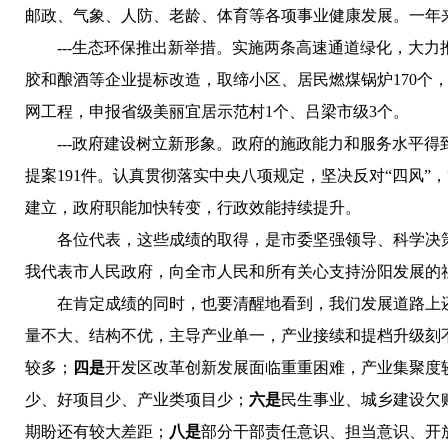
邮政、气象、人防、老龄、体育等各项事业健康发展。一年来
---生态环保推出新举措。实施两条高速通道绿化，大力推
胶和酿酒等企业提标改造，取缔小区、居民燃煤锅炉170个，
网工程，申报省级美丽宜居示范村1个、吕梁市级3个。
---政府建设树立新形象。政府的施政能力和服务水平得
提案191件。认真贯彻落实中央八项规定，坚决反对“四风”
建立，政府职能加快转变，行政效能持续提升。
各位代表，这些成绩的取得，是市委坚强领导、科学决策
我代表市人民政府，向全市人民和所有关心支持汾阳发展的
在肯定成绩的同时，也要清醒地看到，我们发展道路上
量不大、结构不优，主导产业单一，产业接续和提档升级刻
较多；
四是
开发区改革创新发展面临重重困难，产业集聚度
少、好项目少、产业类项目少；
六是
民生事业、城乡建设欠
期盼还有较大差距；
八是
部分干部责任意识、担当意识、开