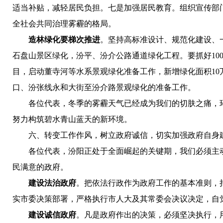
适当补贴，减轻居民负担。七是加强居民教育。组织宣传部
全社会共同治理雾霾的格局。
造林绿化要梯次推进
。坚持高标准设计、规范化建设、
石盘山景区绿化，汾平、汾介公路通道绿化工程。要抓好1
目，启动董寺河等水系景观绿化准备工作，新增绿化面积1
口、汾张线永和大街至汾介路景观绿化的准备工作。
各位代表，冬季的雾霾天气已经成为我们的切肤之痛，环
努力构筑碧水青山蓝天的新环境。
六、转变工作作风，树立政府诚信，切实加强政府自身
各位代表，汾阳正处于全面崛起的关键期，我们必须主动
民满意的政府。
建设法治政府
。把依法行政作为政府工作的基本准则，
实市委决策部署，严格执行市人大及其常委会决议决定，自
建设诚信政府
。凡是政府作出的决策，必须坚决执行，