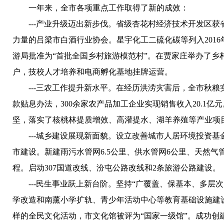
一年来，全市各项重点工作取得了新的成效：
---产业升级迈出新步伐。省级杏花村经济技术开发区获
力量的吕梁市白酒行业协会。星宇化工二硫化碳等列入201
游局批准为“首批全国乡村旅游模范村”。在贾家庄举办了乡
户，技校人才培养和电商孵化基地挂牌运营。
---三农工作提升新水平。在经历洪涝灾害后，全市秋粮实
款贴息办法，300余家农产品加工企业实现销售收入20.1
坚，落实了核桃林提质增效、高灌提水、湖羊养殖等产业项目，
---城乡建设展现新面貌。设立改善城市人居环境投资基金，先
市建设。新建雨污水管网6.5公里、供水管网6公里、天然气管
程。启动307国道改线、汾屯公路改线和2条旅游公路建设。
---民生事业跃上新台阶。坚持“广覆盖、保基本、多层次
学改造和南薰小学扩轨、青少年活动中心等教育基础设施建设项
样的全民文化活动，市文化馆被评为“国家一级馆”。成功