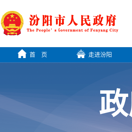
首 页
走进汾阳
政