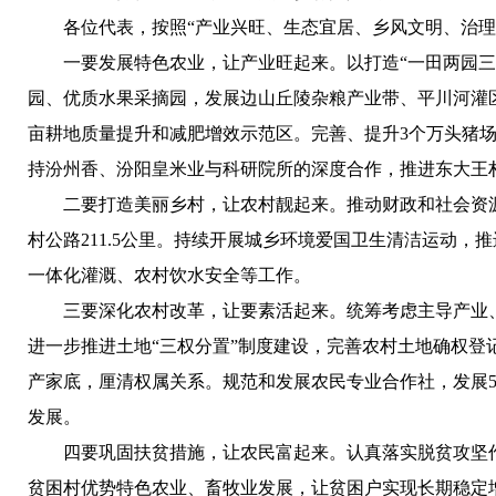
各位代表，按照“产业兴旺、生态宜居、乡风文明、治理
一要发展特色农业，让产业旺起来。
以打造“一田两园
园、优质水果采摘园，发展边山丘陵杂粮产业带、平川河灌区主
亩耕地质量提升和减肥增效示范区。完善、提升3个万头猪场项
持汾州香、汾阳皇米业与科研院所的深度合作，推进东大王
二要打造美丽乡村，让农村靓起来。
推动财政和社会资
村公路211.5公里。持续开展城乡环境爱国卫生清洁运动
一体化灌溉、农村饮水安全等工作。
三要深化农村改革，让要素活起来。
统筹考虑主导产业
进一步推进土地“三权分置”制度建设，完善农村土地确权
产家底，厘清权属关系。规范和发展农民专业合作社，发展
发展。
四要巩固扶贫措施，让农民富起来。
认真落实脱贫攻坚
贫困村优势特色农业、畜牧业发展，让贫困户实现长期稳定