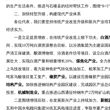
的生产生活条件。推进与石楼县的结对帮扶工作，围绕“8+5
二、加快转型升级，构建现代产业体系
各位代表，我们要坚持传统产业改造升级和新兴产业培育
经济实力。
一是立足提质增效，在传统产业改造上狠下功夫。
白酒
间，实现10万吨白酒资源整合目标。以汾酒集团为主建设
芦清王保健酒、酿酒博物馆、汾酒老作坊等项目。设立白酒
展壮大，实现白酒产量和销量增长20%。
煤焦化产业。
全力
上马技改项目，着力延伸焦炉气转化焦油加工、粗苯加工产业
吨富马酸项目复工复产。
橡胶产业。
以建设完善橡胶产业园
结构产业。
加快推进钢结构产业园区建设，完成园区产业总
投资。
机械制造业。
重点推进山西通征特钢年产2万吨矿山机
二是围绕增强后劲，在发展新兴产业上持续加力。
新能
瓦和中国水电顾问集团50兆瓦风电项目进度，争取华夏产业