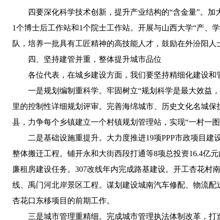
四要深化科学技术创新，提升产业结构的“含金量”。
加
1个博士后工作站和1个院士工作站。开展与山西大学“产、
队，培养一批具有工匠精神的高技能人才，鼓励在外汾阳人
四、坚持建管并重，整体提升城市品位
各位代表，在城乡建设方面，我们要坚持精细化建设和
一是规划编制重科学。
牢固树立“规划科学是最大效益，
里的控制性详细规划评审。完善海绵城市、历史文化名城保
县，力争每个乡镇建立一个村镇规划管理站，实现“一村一图
二是基础设施重提升。
大力度推进19项PPP市政项目
整体搬迁工程。铺开永和大街西段打通等8项总投资16.4
廉租房建设任务。307改线年内完成路基建设。开工杏花
线、禹门河北岸景区工程。谋划建设城南汽车修配、物流配
杏花口东移项目的前期工作。
三是城市管理重精细。
完成城市管理执法体制改革，打