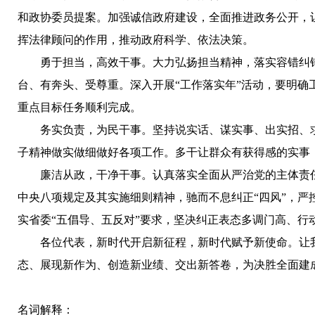
和政协委员提案。加强诚信政府建设，全面推进政务公开，
挥法律顾问的作用，推动政府科学、依法决策。
勇于担当，高效干事。
大力弘扬担当精神，落实容错纠
台、有奔头、受尊重。深入开展“工作落实年”活动，要明确工
重点目标任务顺利完成。
务实负责，为民干事。
坚持说实话、谋实事、出实招、
子精神做实做细做好各项工作。多干让群众有获得感的实事，
廉洁从政，干净干事。
认真落实全面从严治党的主体责
中央八项规定及其实施细则精神，驰而不息纠正“四风”，严
实省委“五倡导、五反对”要求，坚决纠正表态多调门高、
各位代表，新时代开启新征程，新时代赋予新使命。让
态、展现新作为、创造新业绩、交出新答卷，为决胜全面建
名词解释：