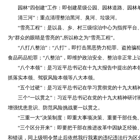
园林“四创建”工作：
即创建星级公园、园林道路、园林
清三河”：
重点清理整治黑河、臭河、垃圾河。
“雪亮工程”：
是以县、乡、村三级综治中心为指挥平台
为“群众的眼睛是雪亮的”,所以称之为“雪亮工程”。
“八打八整治”：
“八打”，即打击黑恶势力犯罪、盗抢
食品药品犯罪；“八整治”，即维护政治安全、整治非正常
“八个本领”：
是习近平总书记在十九大报告中提出的本
抓落实本领、驾驭风险本领等八大本领。
“五个过硬”：
是习近平总书记在学习贯彻党的十九大精
三个“一以贯之”：
习近平总书记在党的十九大精神研讨班
增强忧患意识、防范风险挑战要一以贯之。
“三重一大”决策制度：
即重大事项决策、重要干部任免
“三个区分开来”：
即要把干部在推进改革中因缺乏经验
和错误，同上级明令禁止后依然我行我素的违纪违法行为区