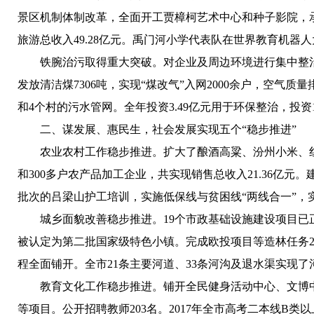
景区机制体制改革，全面开工贾樟柯艺术中心和种子影院，
旅游总收入49.28亿元。禹门河小学代表队在世界教育机器人
铁腕治污取得重大突破。
对企业及周边环境进行集中整治
发放清洁煤7306吨，实现“煤改气”入网2000余户，空
和4个村的污水管网。全年投资3.49亿元用于环保整治，投
二、谋发展、惠民生，社会发展实现五个“稳步推进”
农业农村工作稳步推进。
扩大了酿酒高粱、汾州小米、红
和300多户农产品加工企业，共实现销售总收入21.36亿
批次的吕梁山护工培训，实施低保线与贫困线“两线合一”，实现
城乡面貌改善稳步推进。
19个市政基础设施建设项目已
被认定为第二批国家级特色小镇。完成欧投项目等造林任务2.
程全面铺开。全市21条主要河道、33条河沟及退水渠实现了
教育文化工作稳步推进。
铺开全民健身活动中心、文博
等项目。公开招聘教师203名。2017年全市高考二本线B类