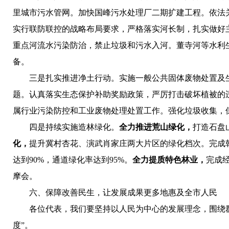
里城市污水管网。加快国峰污水处理厂二期扩建工程。依法
实行联防联控的战略布局要求，严格落实河长制，扎实做好主
重点河流水污染防治，禁止垃圾和污水入河。董寺河等水利生
备。
三是扎实推进净土行动。
实施一般公共固体废物处置及
题。认真落实生态保护补助奖励政策，严厉打击破坏植被的
属行业污染防控和工业废物处理处置工作。强化垃圾收集，
四是持续实施造林绿化。
全力推进荒山绿化，
打造石盘
化，
提升冀村杏花、演武肖家庄两大片区的绿化档次。完成韩
达到90%，通道绿化率达到95%。
全力提质特色林业，
完成
摩会。
六、保障改善民生，让发展成果更多地惠及全市人民
各位代表，我们要坚持以人民为中心的发展理念，围绕群
度”。