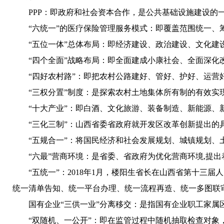
PPP：
即政府和社会资本合作，是公共基础设施建设的
“六统一”的医疗保险管理服务模式：
即覆盖范围统一、
“五位一体”总体布局：
即经济建设、政治建设、文化建
“四个全面”战略布局：
即全面建成小康社会、全面深化
“四好农村路”：
即把农村公路建好、管好、护好、运营
“三权分置”制度：
是探索农村土地集体所有制的有效实现
“十大产业”：
即白酒、文化旅游、装备制造、新能源、
“三化三制”：
山西省委省政府就开发区改革创新提出的
“五规合一”：
将国民经济和社会发展规划、城镇规划、土
“六最”营商环境：
是省委、省政府为优化营商环境,提出
“五统一”：
2018年1月，楼阳生省长在山西省第十三
统一清单告知、统一平台办理、统一流程再造、统一多图联
国有企业“三供一业”分离移交：
是指国有企业职工家属
“双随机、一公开”：
即在监管过程中随机抽取检查对象