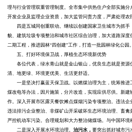
理与行业管理双重管理制度。全市集中供热住户全部实施分
开发企业及监理企业资质，加大监管问责力度，严肃处理农
四是五城同创重联动。
继续以创建国家卫生城市为抓手
貌、建筑垃圾专项整治和城市社区综合治理，加大道路深度
二期工程，推进园林“四创建”工作，打造一批园林绿化公
五、打好环境保卫战，厚植生态环境新优势
各位代表，绿水青山就是金山银山，优良生态就是资源
清、地更绿、环境更优美、生活更舒适。
一是坚决打赢蓝天保卫战。
以燃煤治理为主，统筹推进
煤改电等办法，因片施策，分片改造，实现应供尽供。新建输气
作。深入开展市区露天餐饮摊点煤烟污染专项整治。违法企业
违法排污企业整治、非煤矿山开采破坏生态环境治理、畜禽
严控机动车污染。合理规划和大力整治储煤场。与中国环境科
二是深入开展水环境治理。
治污水，
要突出抓好城市污