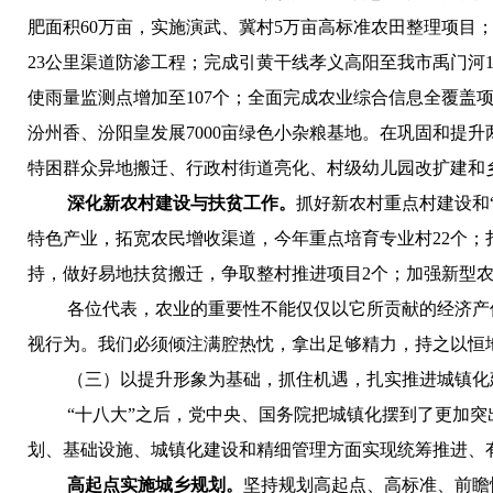
肥面积60万亩，实施演武、冀村5万亩高标准农田整理项目；
23公里渠道防渗工程；完成引黄干线孝义高阳至我市禹门河
使雨量监测点增加至107个；全面完成农业综合信息全覆盖
汾州香、汾阳皇发展7000亩绿色小杂粮基地。在巩固和提
特困群众异地搬迁、行政村街道亮化、村级幼儿园改扩建和
深化新农村建设与扶贫工作。
抓好新农村重点村建设和
特色产业，拓宽农民增收渠道，今年重点培育专业村22个；
持，做好易地扶贫搬迁，争取整村推进项目2个；加强新型农民
各位代表，农业的重要性不能仅仅以它所贡献的经济产
视行为。我们必须倾注满腔热忱，拿出足够精力，持之以恒
（三）
以提升形象为基础，抓住机遇，扎实推进城镇化
“十八大”之后，党中央、国务院把城镇化摆到了更加
划、基础设施、城镇化建设和精细管理方面实现统筹推进、
高起点实施城乡规划。
坚持规划高起点、高标准、前瞻