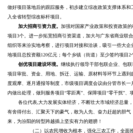
做好项目落地后的跟踪服务，初步建立综改政策支撑体系和
入全省转型综改标杆项目。
加大招商引资力度。
加强对国家产业政策和投资政策的
项目3个。进一步拓宽招商引资渠道，加大与广东省商业联
组织等来汾实地考察，进行项目对接和洽谈，吸引一些大企
地项目总投资额120亿元；每个乡镇（街道）至少签约项目2
创优项目建设环境。
继续执行领导干部包联企业、包联
项目审批、资金、用地、拆迁、运输、原材料等环节上遇到
度观摩、逐月通报等制度，市级项目调度会议由分管市长一
内做出处理，做到服务项目“零距离”、保障项目“零干扰”、项
各位代表,大力发展实体经济，不断壮大市域经济总量
有舍得付出、汇聚天下的豪气，敢为人先、奋力赶超的胆气
来，为汾阳的转型跨越插上坚实有力的翅膀！
（二）以农民增收为根本，强化三农工作，全面推