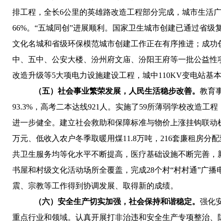
排工程，全长6公里的英雄路改造工程部分完成
，城市生活广
66%。
“五城同创”进展顺利。
国家卫生城市创建已通过省级复
文化名城和省级环保模范城市创建工作正在有序推进；成功
中、五中、公安大楼、汾州府文庙、汾阳王府等一批公益性
改造升级等5大项电力设施建设工程，城中110KV变电站基
（五）
社会事业繁荣发展，人民生活
稳步
改善
。
教育
93.3%，
高考二本达线921人。实施了59所薄弱学校改造工
进一步健全。
建立
社会救助和保障标准与物价上涨挂钩联动
万元、低收入农户冬季取暖用煤11.8万吨
，
216套廉租房分
共卫生服务均等化水平不断提高，医疗基础设施不断完善，
书屋和村级文化活动场所全覆盖，完成28个村“村村通”广
震、宗教等工作得到协调发展、取得新的成绩。
（六）安全生产切实加强，社会保持和谐稳定。
强化
重点行业和领域。认真开展打非治违和安全生产专项整治、