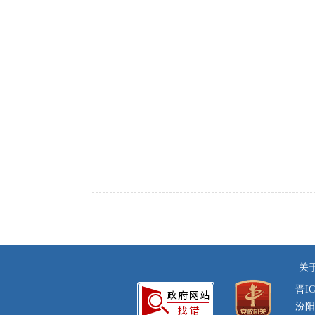
关
晋IC
汾阳