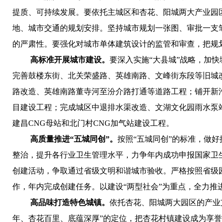
提质、可持续发展。要依托主城区和杏花、阳城两大产业园
地、城市交通的规划安排。坚持城市规划一张图、审批一支
的严肃性。要强化对城市单体建筑设计的监管和审查，把规
高标准开展城市建设。
要深入实施“大县城”战略，加
完善鼓楼东街、北关荣盛路、英雄南路、文峰街东段等旧城
路改造、英雄南路董寺河至汾介路打通等道路工程；铺开新
目建设工程；
完成城区中退排水渠改造、文湖文化园雨水泵
建昌CNG母站和北门村CNG加气站建设工程。
高质量推进“五城同创”。
按照“五城同创”的标准，做
整治，提升各行业卫生管理水平，力争年内成功申报国家卫
创建活动，争取通过省级文明和谐城市验收。严格按照省级
作，年内完成创建任务。以建设“两型社会”为重点，全力推
高品味打造特色城镇。
依托杏花、阳城两大园区的产业
年、杏花百里、底蕴深厚”的定位，把杏花村镇建设成为享