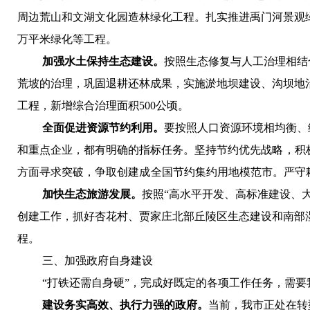
周边荒山和文湖文化园造林绿化工程。扎实推进禹门河景观绿化
万平米绿化等工程。
加强水土保持生态建设。
按照生态修复与人工治理相结
荒坡的治理，巩固退耕还林成果，实施淤地坝建设、沟坝地
工程，新增综合治理面积500公顷。
全面促进资源节约利用。
要按照人口资源环境相均衡、
和重点企业，都有明确的指标任务。
坚持节约优先战略，积
方面寻求
突破，争取创建成全国节约集约用地模范市
。严守
加快生态旅游发展。
按照“高水平开发、高标准建设、
创建工作，抓好杏花村、贾家庄北部丘陵区生态建设和南部
程。
三、加强政府自身建设
“打铁还需自身硬”，完成好既定的各项工作任务，需
建设务实高效、执行力强的政府。
当前，我市正处在转