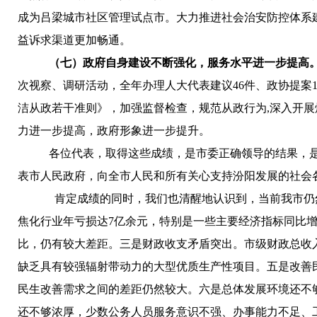
成为吕梁城市社区管理试点市。大力推进社会治安防控体系
益诉求渠道更加畅通。
（七）
政府自身建设不断强化，服务水平进一步提高
次视察、调研活动，全年办理人大代表建议46件、政协提案1
洁从政若干准则》，加强监督检查，规范从政行为,深入开展
力进一步提高，政府形象进一步提升。
各位代表，
取得这些
成绩
，
是
市委正确领导的结果，
表市人民政府，
向全市人民和所有关心支持汾阳发展的社会
肯定成绩的同时，我们也清醒地认识到，当前我市
仍
焦化行业年亏损达7亿余元
，特别是
一些
主要
经济指标同比
比，仍有较大差距。
三是财政收支矛盾突出。
市级财政总收
缺乏具有较强辐射带动力的大型优质生产性项目。
五是改善
民生改善需求之间的差距仍然较大
。六
是总体发展环境还不
还不够浓厚，少数
公务人员服务意识不强
、办事
能力
不足、