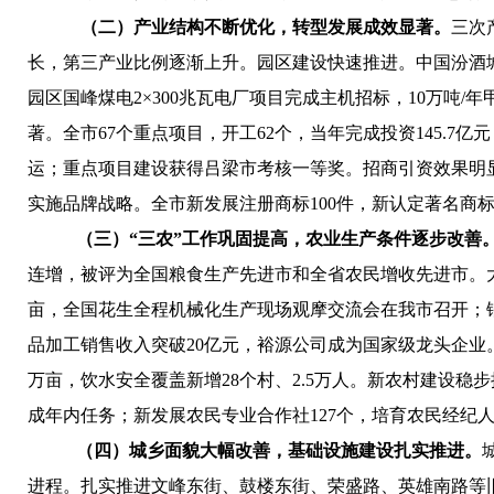
（二）产业结构不断优化，转型发展成效显著。
三次
长，第三产业比例逐渐上升。
园区建设快速推进。
中国汾酒
园区国峰煤电
2×300兆瓦
电厂项目完成主机招标，10万吨/
著。
全市67个重点项目，开工62个，当年完成投资145.7亿元
运；重点项目建设获得吕梁市考核一等奖。
招商引资效果明
实施品牌战略。
全市新发展注册商标100件，新认定著名商
（三）“三农”工作巩固提高，农业生产条件逐步改善
连增，被评为全国粮食生产先进市和全省农民增收先进市。
亩，全国花生全程机械化生产现场观摩交流会在我市召开；铺
品加工销售收入突破20亿元，裕源公司成为国家级龙头企业
万亩，饮水安全覆盖新增28个村、2.5万人。
新农村建设稳步
成年内任务；
新发展农民专业合作社127个，培育农民经纪人
（四）
城乡面貌大幅
改善
，
基础设施
建设扎实
推进。
进程。
扎实推进文峰东街、鼓楼东街、荣盛路、英雄南路等