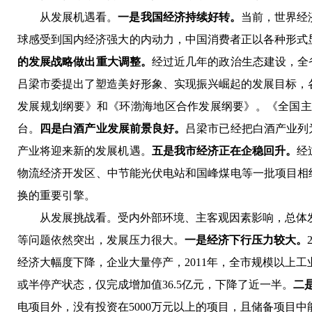
从发展机遇看。
一是我国经济持续好转。
当前，世界
经
球感受到国内经济强大的内动力，中国消费者正以各种形式
的发展战略做出重大调整。
经过近几年的政治生态建设，全
吕梁市委提出了塑造美好形象、实现振兴崛起的发展目标，
发展规划纲要》和《环渤海地区合作发展纲要》。《全国主
台。
四是白酒产业发展前景良好。
吕梁市
已经把白酒产业列
产业将迎来新的发展机遇。
五是
我市经济正在企稳回升。
经
物流经济开发区、中节能光伏电站和国峰煤电等一批项目相
换的重要引擎。
从发展挑战看。
受内外部环境、主客观因素影响，总体
等问题依然突出，发展压力很大。
一是经济下行压力较大。
经济大幅度下降，企业大量停产，
2011年，全市规模以上工
或半停产状态，仅完成增加值36.5亿元，下降了近一半。
二
电项目外，没有投资在5000万元以上的项目，且储备项目