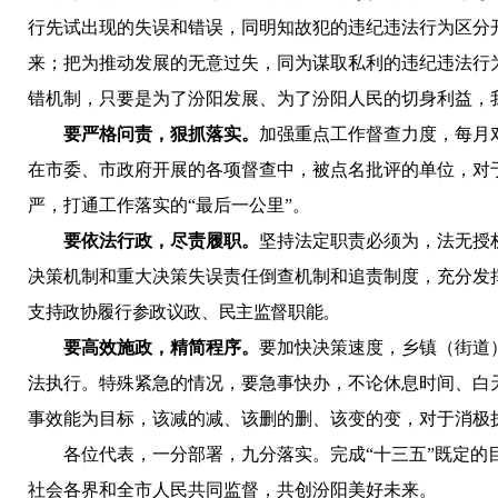
行先试出现的失误和错误，同明知故犯的违纪违法行为区分
来；把为推动发展的无意过失，同为谋取私利的违纪违法行
错机制，只要是为了汾阳发展、为了汾阳人民的切身利益，
要严格问责，狠抓落实。
加
强重点工作督查力度，每月
在市委、市政府开展的各项督查中，被点名批评的单位，对
严，打通工作落实的“最后一公里”。
要依法行政，尽责履职。
坚持法定职责必须为，法无授
决策机制和重大决策失误责任倒查机制和追责制度，充分发
支持政协履行参政议政、民主监督职能。
要高效施政，精简程序。
要加快决策速度，乡镇（街道
法执行。特殊紧急的情况，要急事快办，不论休息时间、白
事效能为目标，该减的减、该删的删、该变的变，对于消极
各位代表，一分部署，九分落实。完成“十三五”既定
社会各界和全市人民共同监督，共创汾阳美好未来。