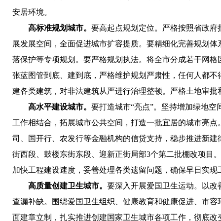
安居环境。
高标准规划城市。
要高起点规划定位。
严格按照省政府
展发展空间，全面促进城市扩容提质。
要精细化完善规划体
落保护等专项规划。
要严格规划执法。
将全市分成若干网格
张蓝图管到底、建到底，严格
维护规划严肃性，任何人都
不
建各类建筑，对非法建筑从严进行治理整顿。严格土地审批
高水平建设城市。
要打造城市“亮点”。
坚持增加绿地空
工作相结合，拓展城市公共空间，打造一批宜居的城市亮点
司、国开行、农发行等金融机构的信贷支持，稳步推进新建街
街西段、鼓楼东街东段、迎新正街局部3个第二批棚改项目
加快工程建设速度，妥善处理各类遗留问题，确保早日实现
高质量创建卫生城市。
要
深入开展爱国卫生运动
。以改
查漏补缺。围绕爱国卫生组织、健康教育和健康促进、市容
面建章立制，扎实推进创建国家卫生城市各项工作，彻底改