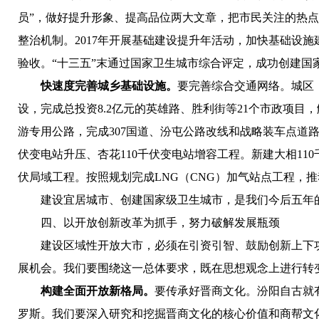
员”，
做好提升形象、提高品位两大文章，
把市民关注的热点
整治机制。
2017年开展基础建设提升年活动，加快基础设
验收。“十三五”末通过国家卫生城市综合评定，成功创建国
快速度完善城乡基础设施。
要
完善综合交通网络。
城区
设，完成总投资8.2亿元的英雄路、胜利街等21个市政项目
游专用公路，完成307国道、汾屯公路改线和战略装车点道
伏变电站升压、杏花110千伏变电站增容工程
。
新建大相11
伏局域工程。按照规划完成LNG（CNG）加气站点工程，
建设宜居城市、创建国家级卫生城市，是我们今后五年
四、以开放创新改革为抓手，努力破解发展瓶颈
建设区域性开放大市，必须在引资引智、鼓励创新上下
展机会。我们要围绕这一总体要求，既在思想观念上进行转
构建全面开放新格局。
要传承好晋商文化。
汾阳自古就
罗斯。我们要深入研究和挖掘晋商文化的核心价值和商帮文