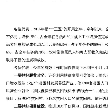
各位代表，2016年是“十三五”的开局之年，今年以来
77亿元，增长15%，占全年任务的81%；规上工业增加值完成3
品零售总额完成41.2亿元，增长6.3%，占全年任务的69%；
6%，占全年任务的79%；农村常住居民
人均
可支配收入完成8
取得了新的进展和成效。
各位代表，今年的有效工作时间仅仅剩下不到三个月，
一要抓好脱贫攻坚
。
充分利用扶贫发展引导资金，整合项
口增收脱贫；在2个贫困村发展养殖产业，使1200名贫困人
民营企业就业
；
加快低保线和贫困线标准“两线合一”，通过
项目，解决8个贫困村、818名贫困人口的脱贫问题。铺开
二要抓好项目建设。
推进10万千伏风电、国峰煤电粉