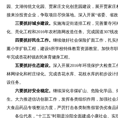
园、文湖传统文化园、贾家庄文化创意园建设，展开贾家庄
接来汾投资企业，争取项目尽快落地。深入开展“省委、省政
三要抓好城乡建设
。
实施海淀街道排工程，
完善董寺河
化、亮化工程和2016年农村路网改造任务。完成国道307
四要抓好民生工作
。
继续做好社会保险扩面工作，扎实
薰小学扩轨工程，建设6所学校特殊教育资源教室。加快市
年完成杏花村镇农民体育健身工程。
五要抓好生态建设。
深入开展2016年环境保护大检查
林网绿化和村庄绿化。
完成杏花水库、花枝水库的初步设计批复
设任务。
六要抓好安全稳定。
继续深化非煤矿山、危险化学品、
生。大力推进信访创新工作，发挥各类组织作用，加强社会
大食品药品专项整治力度，严厉打击各类制售假冒伪劣食品
各位代表，“十三五”时期是汾阳全面建成小康社会、