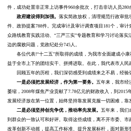
件，成功处置非正常上访事件960余批次，打击非访人员280
政府建设得到加强。
落实简政放权，清理规范行政审批项目
件、政协提案788件。完成审计及审计调查项目181个，审计
众路线教育实践活动、“三严三实”专题教育和学习讨论落实活
边的腐败问题，党政纪处分745人。
各位代表!“十二五”所取得的成绩，为我市全面建成小
益于全市上下的团结实干、拼搏进取。在此，我代表市人民
回顾五年的历程，我们深切感受到成绩来之不易，经验
一是必须把发展经济，作为第一要务。
五年来，我市经
萎缩，2008年煤焦产业贡献了7.78亿元的财政收入，到2
发展经济放在第一位置，始终坚持靠发展克服一切困难，靠
二是必须坚持创先争优，推动率先发展。
五年来，我们
到群众的一致认可和好评。取得这些成绩，离不开市委、市
改革创新不动摇，提
高
工作标准、提升发展标杆，面对新形