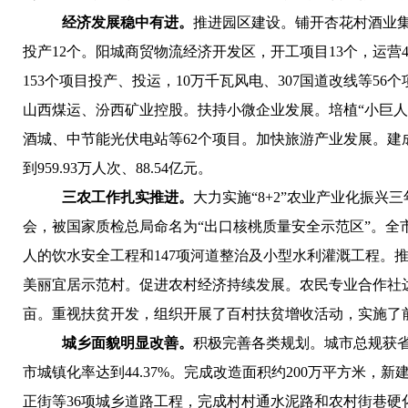
经济发展稳中有进。
推进园区建设。
铺开杏花村酒业集
投产12个。阳城商贸物流经济开发区，开工项目13个，运营
153个项目投产、投运，10万千瓦风电、307国道改线等56
山西煤运、汾西矿业控股。
扶持小微企业发展。
培植“小巨人
酒城、中节能光伏电站等62个项目。
加快旅游产业发展。
建
到959.93万人次、88.54亿元。
三农工作扎实推进。
大力实施
“
8
+2
”
农业产业化振兴三
会，被国家质检总局命名为“出口核桃质量安全示范区”。全市
人的饮水安全工程和147项河道整治及小型水利灌溉工程。
美丽宜居示范村。
促进农村经济持续发展。
农民专业合作社达
亩。重视扶贫开发，组织开展了百村扶贫增收活动，实施了
城乡面貌明显改善。
积极完善各类规划。
城市总规获
市城镇化率达到44.37%。完成改造面积约200万平方米，新建
正街等36项城乡道路工程，完成村村通水泥路和农村街巷硬化两