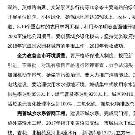
湖路、英雄路南延、文湖景区步行街等10余条主要道路的绿
开展单位庭院、小区绿化，确保绿地率达35%以上
。
农村，
道、8
-
10个重点村的农田林网工程，利用今冬明春全面铺开城
2000亩湿地公园项目。要创新城乡绿化模式，坚持党委政
2018年完成国家园林城市的申报工作，2019年验收成功。
全力改善全市环境质量。
要严格环保准入制度。
按照
新
引进、不审批，对现有项目严格进行环评审查，力争从源头
加强机动车尾气、扬尘等污染治理。
要大力推广清洁能源。
电站建设。
要治理饮用水水源地环境。
城镇集中式饮用水水
供热率达到85%以上，燃气普及率达到92%以上。城区PM10
活垃圾无害化处理率达到100%，二氧化硫、氮氧化物排放总
完善城乡水系管网工程。
建设
环城水系。
完成禹门河、
施外部输水工程。
2017年铺开引黄汾阳支线、市域供水干
枝、杏花、北榆苑及河北4座水库，新增库容1327万立方米