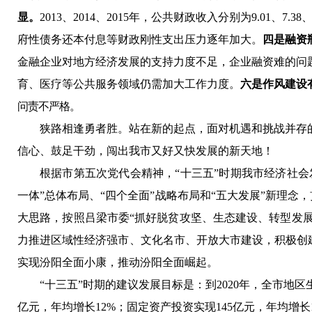
显。
2013、2014、2015年，公共财政收入分别为9.01
府性债务还本付息等财政刚性支出压力逐年加大。
四是融资
金融企业对地方经济发展的支持力度不足，企业融资难的问
育、医疗等公共服务领域仍需加大工作力度。
六是作风建设
问责不严格。
狭路相逢勇者胜。站在新的起点，面对机遇和挑战并存
信心、鼓足干劲，闯出我市又好又快发展的新天地！
根据市第五次党代会精神，“十三五”时期我市经济社
一体”总体布局、“四个全面”战略布局和“五大发展”新理
大思路
，按照吕梁市委“抓好脱贫攻坚、生态建设、转型发展
力推
进区域性经济强市、文化名市、开放大市建设，积极创
实现汾阳全面小康，推动汾阳全面崛起。
“十三五”时期的建议发展目标是：到2020年，全市地区
亿元，年均增长12%；固定资产投资实现145亿元，年均增长