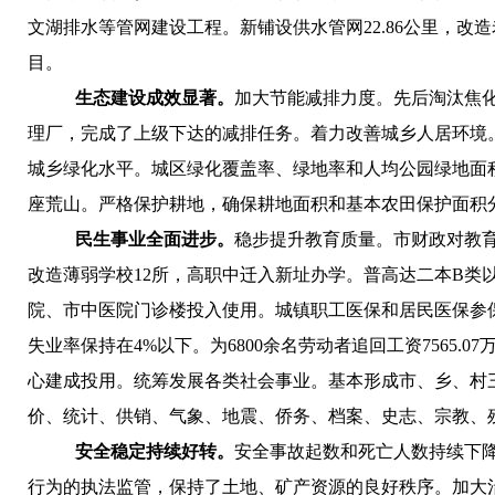
文湖排水等管网建设工程。新铺设供水管网22.86公里，改造
目。
生态建设成效显著。
加大节能减排力度。
先后淘汰焦化
理厂，完成了上级下达的减排任务。
着力改善城乡人居环境
城乡绿化水平。
城区绿化覆盖率、绿地率和人均公园绿地面积分别
座荒山。严格保护耕地，确保耕地面积和基本农田保护面积分
民生事业全面进步。
稳步提升教育质量。
市财政对教育
改造薄弱学校12所，高职中迁入新址办学。普高达二本B类以上的人数
院、市中医院门诊楼投入使用。城镇职工医保和居民医保参
失业率保持在4%以下。为6800余名劳动者追回工资7565.07
心建成投用。
统筹发展各类社会事业。
基本形成市、乡、村
价、统计、供销、气象、地震、侨务、档案、史志、宗教、
安全稳定持续好转。
安全事故起数和死亡人数持续下
行为的执法监管，保持了土地、矿产资源的良好秩序。加大治