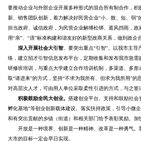
要推动企业与外部企业开展多种形式的混合所有制合作，积
新、销售团队创新，着力解决好民营企业“小、散、短、弱
担当政府、诚信政府，为民营企业解缚松绑、遮风挡雨，政
用“亲”、“清”标准构建和谐友好的新型政商关系，做到政企
深入开展社会大引智
。
要突出重点“引智”。
以我市主导
络，建立招才引智信息发布平台，定期收集和发布我市急需
研修班培训，与重点大学建立合作培训机制，多渠道、多形
取“请进来”的方式，坚持“不求为我所有、但求为我所用”
对高层次人才，可由用人单位采取柔性引进的方式，与之签
积极鼓励全民大创业。
搭建创业平台。
支持和鼓励社会
孵化基地”等创业创新载体建设。落实扶持政策，引导小微
和有突出贡献的乡镇
（
街道
）
和相关部门给予表彰奖励。加
开放是一种境界、创新是一种精神、改革是一种勇气。
大市的目标一定会早日实现。