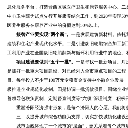
息化服务平台，打造晋西区域医疗卫生和康养服务中心。
二
中心卫生院为试点先行开展康养结合工作，到2020年实现
医养生服务在康养产业中的份额达到50%以上。
接替产业要实现“两个新”。
一是发展建筑新材料。
依托
建筑和住宅产业现代化水平。
二是
引进废旧轮胎综合加工新
工利用产业在全国废旧轮胎翻新与循环利用行业中的地位。利
项目建设要做到“五个一批”。
一是
寻找一批新项目。
对
是抓好一批重大项目建设。
对已经列入全市重点项目的工程
目。
每年投入不少于100万元专项资金支持中小微企业发展
极推进企业规范化改制。
四是协调一批贷款项目。
围绕企业
善领导包联负责制、定期督查制度等“六项”管理制度，积极
重塑汾阳经济强市形象，是每个汾阳人的心愿。我们将
三、以提升城市综合功能为支撑，切实加快城镇化建设
城市面貌体现了一个城市的“脸面”，更关系着每个城市