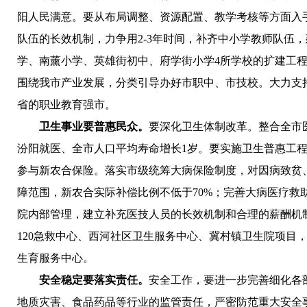
阳人民满意。
要从布局调整、资源配置、教学考核等方面入
队伍的长效机制，力争用2
-
3年时间，补齐中小学教师队伍，
学、南薰小学、英雄街初中、府学街小学4所学校的扩建工
围绕我市产业发展，分类引导办好市职中、市技校。大力支
省的职业教育强市。
卫生事业要普惠民众。
要
深化卫生体制改革。
整合全市
汾阳就医、全市人口平均寿命增长1岁。
要实施卫生普惠工
参与新农合保险。落实市级统筹大病保险制度，对因病致贫、
障范围，新农合实际补偿比例不低于70%；完善大病医疗救
院内部管理，建立补充医技人员的长效机制和合理的薪酬机
120急救中心、西河社区卫生服务中心、冀村镇卫生院项
生育服务中心。
安全稳定要落实责任。
安全工作，
要
进一步完善细化各
地质灾害、食品药品等行业的监管责任，严密防范重大安全