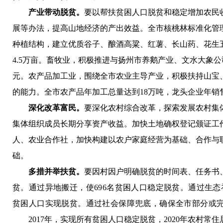
产业带动脱贫。
要以帮扶贫困人口脱贫和稳定增加农民
展等办法，提高山地经济的产出效益。全市核桃林标准化管
种植结构，建立优质谷子、酿酒高粱、红薯、长山药、花生
4.5万亩。
畜牧业，
积极推进与扬州市养鹅产业、文水大象公
元。
农产品加工业，
围绕全市农业主导产业，积极扶持山宝
的能力。全市农产品年加工总量达到18万吨，龙头企业年销售
深化改革富民。
要
深化农村综合改革，
探索发展农村集
集体组织成员长期分享资产收益。
加快土地确权登记颁证工
人、农业合作社，加快构建以农户家庭经营为基础、合作与
础。
多措并举扶贫。
要因村因户明确脱贫的时间表、任务书
贫。
通过异地搬迁
，使696名贫困人口稳定脱贫。
通过生态
贫困人口实现脱贫。
通过社会保障兜底
，确保全市部分或完
2017年，实现所有贫困人口稳定脱贫，2020年农村常住