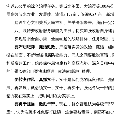
沟道20公里的综合治理任务。完成文革渠、大治渠等100
展高效节水农业，发展喷、滴灌3.1万亩，管灌9.5万亩，新增
建设
生态文明关系人民福祉、关乎汾阳未来。
我们一定
八、以转变政府服务职能为主线，切实加强政府自身建
实现汾阳全面小康、全面崛起的战略目标，任务艰巨、
要严明纪律，廉洁勤政。
严格落实党的政治、廉洁、组
挺在前面
，不断增强拒腐防变能力。同志之间要敢说真话，
和反腐败工作，始终保持惩治腐败的高压态势。深入贯彻中
的问题监察部门要快速跟进，依法依规进行处理。
要转变作风，真抓实干。
实干是我们党的优良作风，是
展、再发展，就必须实干、实干、再实干。强化各级干部的
精力花在落实上，把时间用在办实事上。
要勇于担当，激励干部。
现在，群众普遍认为各级干部
应”，认为洗碗多难免要打破碗，难免要被责骂，倒还不如少