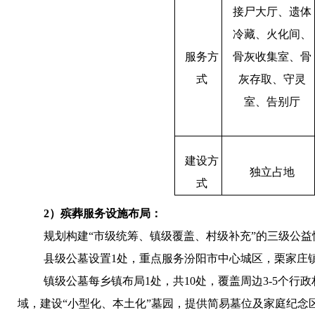
接尸大厅、遗体
冷藏、火化间、
服务方
骨灰收集室、骨
式
灰存取、守灵
室、告别厅
建设方
独立占地
式
2
）殡葬服务设施布局：
规划构建“市级统筹、镇级覆盖、村级补充”的三级公益
县级公墓设置
1
处，重点服务汾阳市中心城区，栗家庄
镇级公墓每乡镇布局
1
处，共
10
处，覆盖周边
3-5
个行政
域，建设“小型化、本土化”墓园，提供简易墓位及家庭纪念