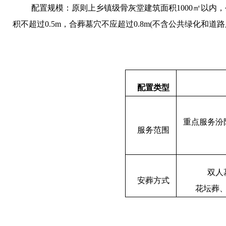
配置规模：原则上乡镇级骨灰堂建筑面积
1000
㎡以内
积不超过
0.5m
，合葬墓穴不应超过
0.8m(
不含公共绿化和道路
配置类型
重点服务汾
服务范围
双人
安葬方式
花坛葬