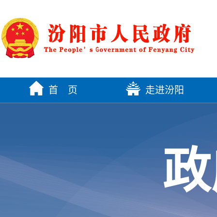
首 页
走进汾阳
政