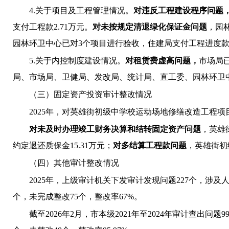
4.关于项目及工程管理情况。
对违反工程建设程序问题
支付工程款
2.71万元。
对未按规定清退绿化保证金问题
，园
园林环卫中心已对
3个项目进行验收，住建局支付工程进度款11
5.关于内控制度建设情况。
对租赁费虚高问题，
市场局
局、市场局、卫健局、发改局、统计局、直工委、园林环卫
（三）固定资产投资审计整改情况
2025年，对英雄街初级中学校运动场地修缮改造工程项
对未及时办理竣工财务决算和结转固定资产问题
，英雄
约定退还质保金
15.31万元；
对多结算工程款问题
，英雄街初
（四）其他审计整改情况
2025年，上级审计机关下发审计发现问题227个，涉及
个，未完成整改75个，整改率67%。
截至
2026年2月，市本级2021年至2024年审计查出