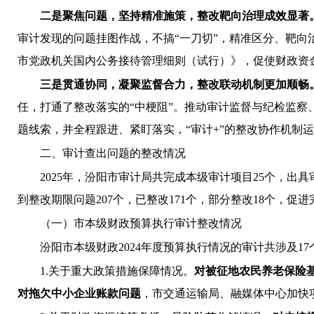
二是
聚焦问题，坚持精准施策，整改靶向治理成效显著
审计发现的问题挂图作战
，
不搞
“一刀切”，精准区分、靶向
市党政机关国内公务接待管理细则（试行）》，促使
财
政资
三是
贯通协同，凝聚监督合力，整改联动机制更加顺畅
任，打通了整改落实的“中梗阻”。推动审计监督与纪检监察
题线索，并全程
跟进
、
紧盯落实，
“审计+”的整改协作机制
二、审计查出问题的整改情况
2025年，汾阳市审计局共完成本级审计项目25个，出具
到整改期限问题207个，已整改171个，部分整改18个，促进完
（一）市本级财政预算执行审计整改情况
汾阳市本级财政
202
4
年度预算执行情况的审计
共涉及
1
1.关于重大政策措施保障情况。
对被征地农民养老保险
对拖欠中小企业账款问题
，市交通运输局、融媒体中心加快