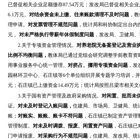
已督促相关企业足额缴存
87.54万元；发改局已督促相关企业
6.1万元。
对结余资金未上缴、往来账款清理不及时问题
，教
理申请。
对发票管理不规范问题
，统计局和科协制定出台内
元 。
对未严格执行带薪年休假制度问题
，发改局、卫健局、
2.关于专项资金管理情况。
对养老院无备案登记及营业
比例不均衡问题，
教体局已通过党组会研究调整学前教育资
用事业服务中心统一管理
。
对挤占、挪用专项资金问题
，发
园林环卫中心、石庄镇等6个单位组织开展专题学习培训，
元；石庄镇已上缴资金14.49万元；统计局按照吕梁市相
3.关于国有资产管理及政府采购情况。
对闲置、批而未
证。
对未及时登记入账问题，
住建局、市场局、卫健局、统
账；
对账实、账账、账卡不符问题
，石庄镇已制定资产管理
管理制度。
对未及时调拨、报废、闲置资产问题
，石庄镇已
门申请报废。
对采购行为不规范问题
，住建局、发改局、统