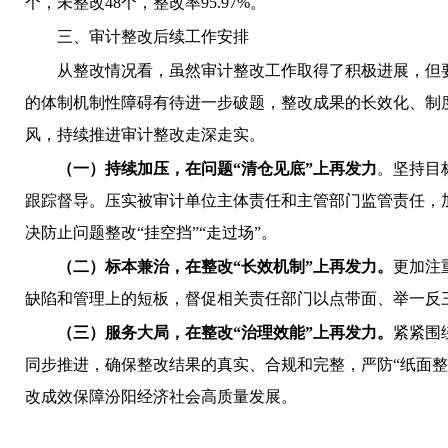
个，未整改48个，整改率95.97%。
三、审计整改后续工作安排
从整改情况看，虽然
审计整改工作取得了积极进展，但
的体制机制性障碍有待进一步破
题
，整改成果的长效化、制
风，持续推进审计整改走深走实。
（一）持续加压，在问题
“清仓见底”上再发力
。
坚持目
跟踪督导
。压实被审计单位主体责任和主管部门监管责任，
决防止问题
整改
“挂空挡
”“
走过场
”。
（二）标本兼治，在整改
“长效机制”上再发力。
更加注
缺陷和管理上的短板，督促相关责任部门以点带面、举一反
（三）服务大局，在整改
“治理效能”上再发力。
紧紧围
同步推进，确保整改结果的真实、合规和完整，严防
“纸面
改成效保障汾阳经济社会高质量发展。