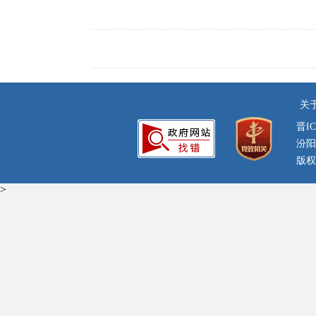
关
晋IC
汾阳
版权
>