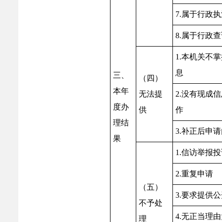
7.属于行政
8.属于行政
1.本机关不
息
三、
（四）
本年
无法提
2.没有现成
度办
供
作
理结
3.补正后申
果
1.信访举报
2.重复申请
（五）
3.要求提供
不予处
4.无正当理
理