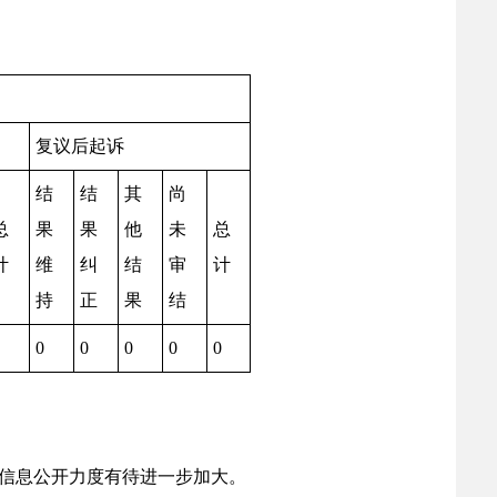
复议后起诉
结
结
其
尚
总
果
果
他
未
总
计
维
纠
结
审
计
持
正
果
结
0
0
0
0
0
信息公开力度有待进一步加大。