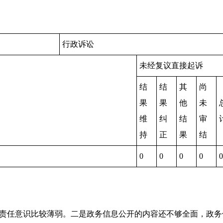
行政诉讼
未经复议直接起诉
结
结
其
尚
果
果
他
未
维
纠
结
审
持
正
果
结
0
0
0
0
0
责任意识比较薄弱。
二
是
政务信息公开的内容还不够全面，政务