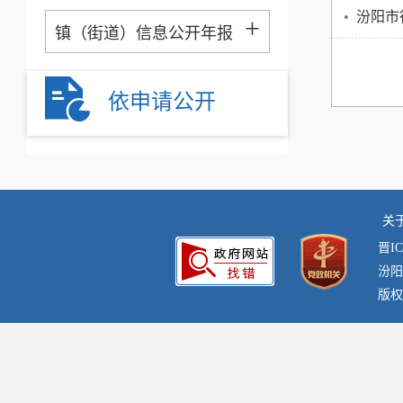
•
汾阳市
+
镇（街道）信息公开年报
依申请公开
关
晋IC
汾阳
版权