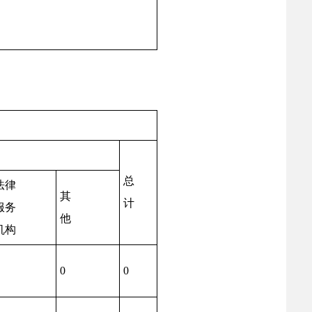
总
法律
其
计
服务
他
机构
0
0