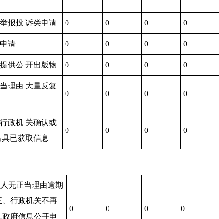
访举报投 诉类申请
0
0
0
0
复申请
0
0
0
0
求提供公 开出版物
0
0
0
0
正当理由 大量反复
0
0
0
0
求行政机 关确认或
0
0
0
0
出具已获取信息
请人无正当理由逾期
正、行政机关不再
0
0
0
0
其政府信息公开申