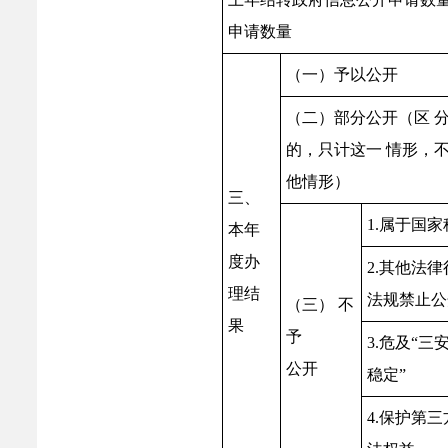
申请数量
（一）予以公开
（二）部分公开（区 
的，只计这一 情形，
他情形）
三、
1.属于国家
本年
度办
2.其他法律
理结
法规禁止公
（三） 不
果
予
3.危及“三
公开
稳定”
4.保护第三