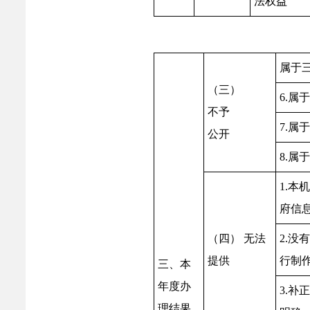
法权益
属于
（三）
6.属
不予
7.属
公开
8.属
1.本
府信
（四） 无法
2.没
提供
行制
三、本
年度办
3.补
理结果