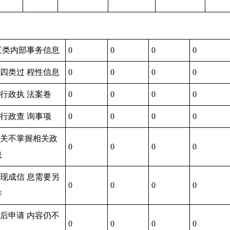
三类内部事务信息
0
0
0
0
于四类过 程性信息
0
0
0
0
于行政执 法案卷
0
0
0
0
于行政查 询事项
0
0
0
0
机关不掌握相关政
0
0
0
0
息
有现成信 息需要另
0
0
0
0
作
正后申请 内容仍不
0
0
0
0