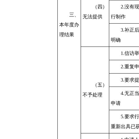
（四）
2.没有
三、
无法提供
行制作
本年度办
3.补正
理结果
明确
1.信访
2.重复
3.要求
（五）
4.无正
不予处理
申请
5.要求
重新出具已