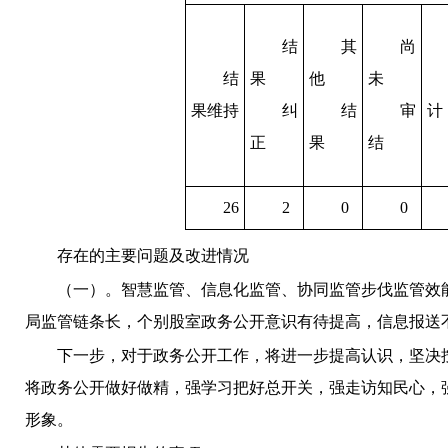
结
其
尚
结
果
他
未
果维持
纠
结
审
计
正
果
结
26
2
0
0
存在的主要问题及改进情况
（一）
。智慧监管、信息化监管、协同监管步伐监管效
局监管链条长，个别股室政务公开意识有待提高，信息报送
下一步，对于政务公开工作，将进一步提高认识，坚决
将政务公开做好做精，
强学习把好总开关，强走访知民心，
形象。