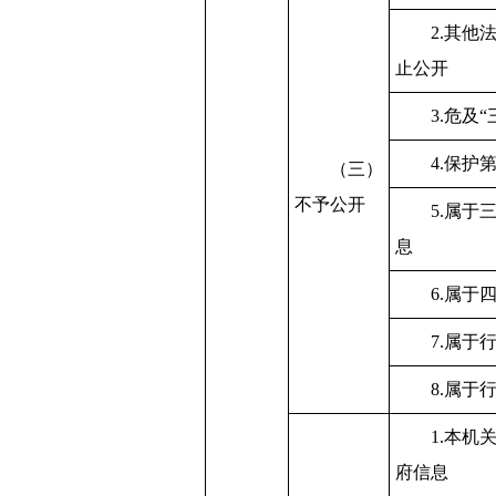
2.其他
止公开
3.危及
4.保护
（三）
不予公开
5.属于
息
6.属于
7.属于
8.属于
1.本机
府信息