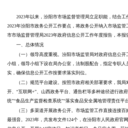
2023
年以来，汾阳市市场监督管理局立足职能，结合工
202
3
年
汾阳
市政务公开工作要点，将政务公开纳入市场监管
市
市场
监督管理
局
202
3
年政府信息公开工作年度报告，本报
一、
总体情况
（一）领导高度重视
。
汾阳市场监管局
对政府信息公开
小
组，领导小组下设在局办公室，
法制股配合，
指定专职人
实，确保信息公开工作按要求落实到位。
（二）规范平台建设。
按照市政府相关部署要求，我局
开
、
“
互联网
+
”
、
山西政务平台、通告栏
等多种途径进行政府
统”“食品生产监督检查系统”“落实食品安全属地管理责任平
（三）多渠道开展政务公开。
市场监管工作直接连接百
最强音。
2023
年，共发
布文件
124
个，在汾阳市人民政府官