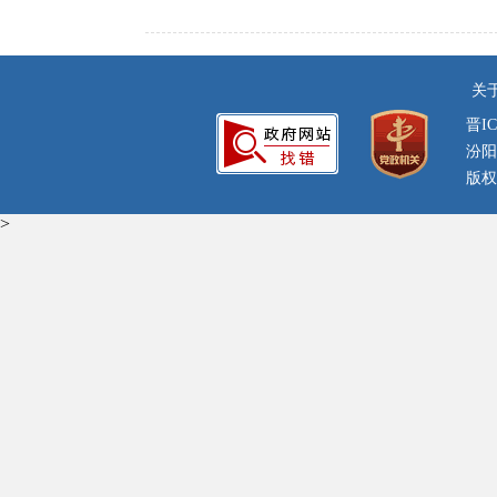
关
晋IC
汾阳
版权
>