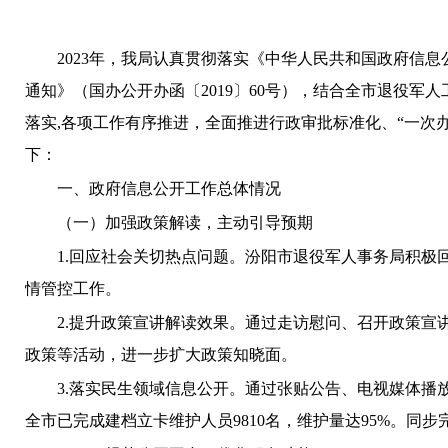
202
3
年，我局认真贯彻落实《中华人民共和国政府信息
通知》（国办公开办函〔
2019
〕
60
号），
结合全市退役军人
落实
,
各项工作有序推进，全面推进行政审批标准化、“一次
下：
一、政府信息公开工作总体情况
（一）加强政策解读，主动引导预期
1.
回应社会关切热点问题。汾阳市退役军人事务局积极
情管控工作。
2.
提升政策宣讲解读效果。通过走访慰问、召开政策宣
政策等活动，进一步扩大政策知晓面。
3.
落实民生领域信息公开。通过张贴公告、电视媒体播
全市已完成建档立卡维护人员
9
810
名，维护量达
9
5
%
。同步