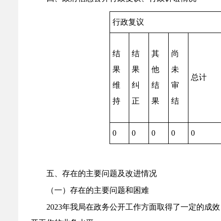
行政复议
结
结
其
尚
果
果
他
未
总计
维
纠
结
审
持
正
果
结
0
0
0
0
0
五、存在的主要问题及改进情况
（一）存在的主要问题和困难
202
3
年我局在政务公开工作方面取得了一定的成效