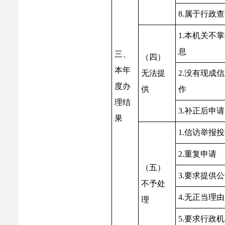
8.属于行政
1.本机关不
息
三、
（四）
本年
无法提
2.没有现成
度办
供
作
理结
3.补正后申
果
1.信访举报
2.重复申请
（五）
3.要求提供
不予处
4.无正当理
理
5.要求行政