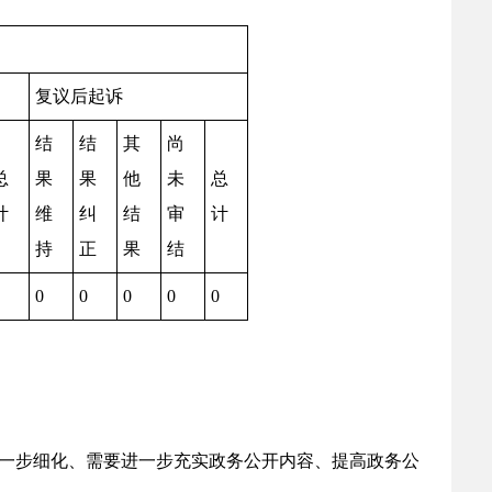
复议后起诉
结
结
其
尚
总
果
果
他
未
总
计
维
纠
结
审
计
持
正
果
结
0
0
0
0
0
一步细化、需要进一步充实政务公开内容、提高政务公