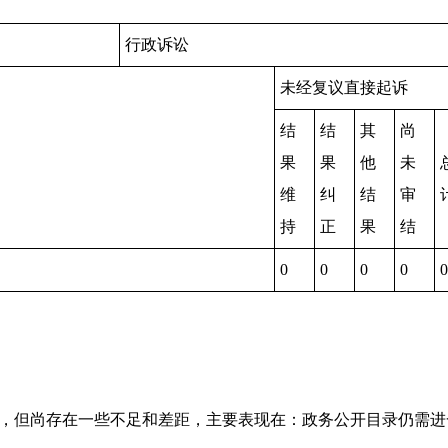
行政诉讼
未经复议直接起诉
结
结
其
尚
果
果
他
未
维
纠
结
审
持
正
果
结
0
0
0
0
0
，但尚存在一些不足和差距，主要表现在：政务公开目录仍需进