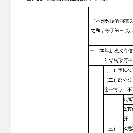
（本列数据的勾稽
之和，等于第三项
一、本年新收政府信
二、上年结转政府信
（一）予以公
（二）部分公
这一情形，不
1.
属
2.
其
开
3.
危
（三）