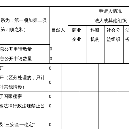
申请人情况
关系为：第一项加第二项
法人或其他组织
加第四项之和）
自然人
商业
科研
社会公
企业
机构
益组织
0
息公开申请数量
息公开申请数量
0
开
0
开（区分处理的，只计
0
计其他情形）
于国家秘密
0
他法律行政法规禁止公
0
及“三安全一稳定”
0