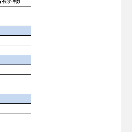
行有效件
数