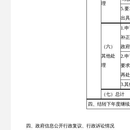
理
5.
要
出具
1.
申
补
（六）
政府
其他处
2.
申
理
要
再处
3.
其
（七）总计
四、结转下年度继续
四、政府信息公开行政复议、行政诉讼情况