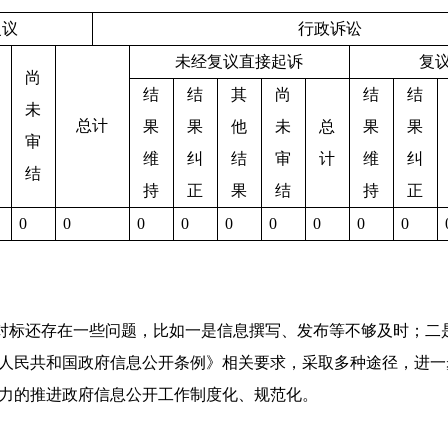
复议
行政诉讼
未经复议直接起诉
复
尚
结
结
其
尚
结
结
未
总计
果
果
他
未
总
果
果
审
维
纠
结
审
计
维
纠
结
持
正
果
结
持
正
0
0
0
0
0
0
0
0
0
对标还存在一些问题，比如一是信息撰写、发布等不够及时；二
人民共和国政府信息公开条例》相关要求，采取多种途径，进一
力的推进政府信息公开工作制度化、规范化。