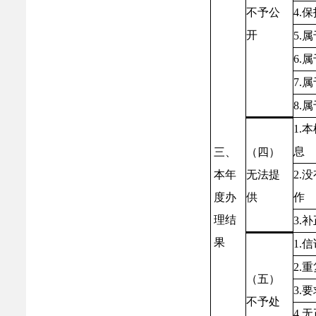
不予公
4.
保
开
5.
属
6.
属
7.
属
8.
属
1.
本
息
三、
（四）
本年
无法提
2.
没
度办
供
作
理结
3.
补
果
1.
信
2.
重
（五）
3.
要
不予处
4.
无