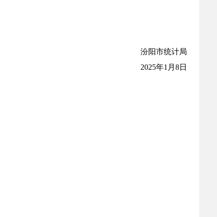
汾阳市统计局
2025
年
1
月
8
日