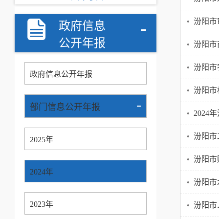
-
•
汾阳市
政府信息
公开年报
•
汾阳市
•
汾阳市
政府信息公开年报
•
汾阳市
-
部门信息公开年报
•
202
•
汾阳市
2025年
•
汾阳市
2024年
•
汾阳市
2023年
•
汾阳市