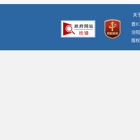
关
晋IC
汾阳
版权