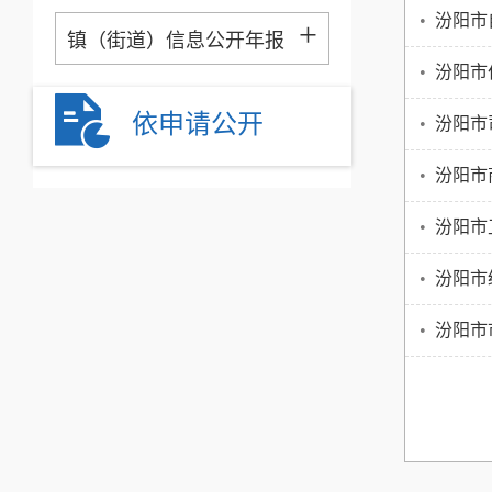
•
汾阳市
+
镇（街道）信息公开年报
•
汾阳市
依申请公开
•
汾阳市
•
汾阳市
•
汾阳市
•
汾阳市
•
汾阳市