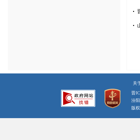
关
晋IC
汾阳
版权